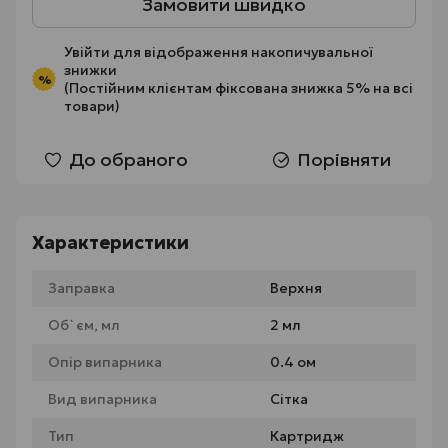
Замовити швидко
Увійти
для відображення накопичувальної
знижки
%
(Постійним клієнтам фіксована знижка 5% на всі
товари)
До обраного
Порівняти
Характеристики
Заправка
Верхня
Об`єм, мл
2 мл
Опір випарника
0.4 ом
Вид випарника
Сітка
Тип
Картридж