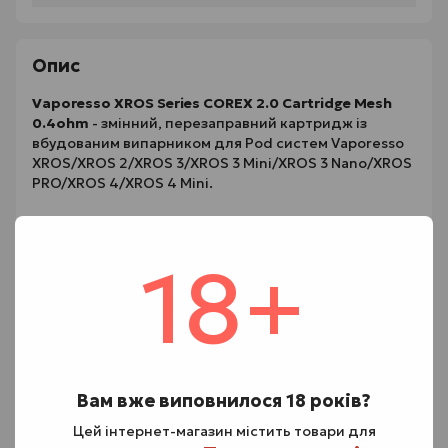
Опис
Vaporesso XROS Series COREX 2.0 Cartridge Mesh
0.4ohm
- змінний, перезаправний картридж із
вбудованим випарником для Pod систем Vaporesso
XROS/XROS 2/XROS 3/XROS 3 Mini/XROS 3 Nano/XROS
PRO/XROS 4/XROS 4 Mini.
Основною відмінністю від попередньої версії є
модернізована технологія
COREX 2.0
, яка
18+
забезпечує більш інтенсивний смак і збільшує
термін служби випарника. Резервуар виготовлений
із пластику та надійно утримується в батарейному
блоці за допомогою магнітів. Вміщує до
2 мл
рідини,
що є середнім показником сегмента. Заправка
швидкодоступна, верхня: достатньо зняти загубник
та залити жижу. Картридж оснащений захистом від
Вам вже виповнилося 18 років?
протікання за фірмовим стандартом SSS. Усередині
встановлений випарник на сітці опором
0.4 Ом
, що
Цей інтернет-магазин містить товари для
обіцяє напіввільну затяжку та хорошу