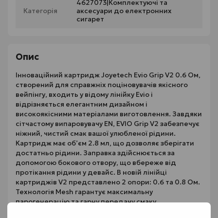
4627073|Комплектуючі та
Категорія
аксесуари до електронних
сигарет
Опис
Інноваційний картридж Joyetech Evio Grip V2 0.6 Ом,
створений для справжніх поціновувачів якісного
вейпінгу, входить у відому лінійку Evio і
відрізняється елегантним дизайном і
високоякісними матеріалами виготовлення. Завдяки
сітчастому випаровувачу EN, EVIO Grip V2 забезпечує
ніжний, чистий смак вашої улюбленої рідини.
Картридж має об’єм 2.8 мл, що дозволяє зберігати
достатньо рідини. Заправка здійснюється за
допомогою бокового отвору, що вбереже від
протікання рідини у девайс. В новій лінійці
картриджів V2 представлено 2 опори: 0.6 та 0.8 Ом.
Технологія Mesh гарантує максимальну
парогенерацію та гарну передачу смаку,
дозволяючи відчути кожну нотку улюбленої рідини.