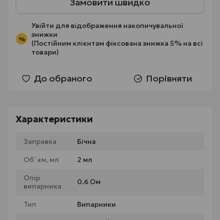
Замовити швидко
Увійти
для відображення накопичувальної
знижки
%
(Постійним клієнтам фіксована знижка 5% на всі
товари)
До обраного
Порівняти
Характеристики
Заправка
Бічна
Об`єм, мл
2 мл
Опір
0.6 Ом
випарника
Тип
Випарники