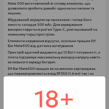
Mate 500 виготовлений зі сплаву алюмінію, що
дозволило зробити девайс одночасно легким та
міцним.
Вбудований акумулятор прокачали і тепер його
ємність складає 500 мАг. Для заряджання
використовується роз'єм Type-C, розташований на
нижньому торці пристрою.
Елементи керування відсутні, оскільки працює Elf
Bar Mate500 від датчика затягування.
Пристрій здатний видавати до 12 Ватт потужності, а
плата підтримує максимальну вихідну напругу навіть
за низького заряду батареї.
Elf Bar Mate500 працює як на змінних картриджах,
що перезаправляються від RF350 (1.6 мл) так і на
попередньо заправлених картриджах від Elf Bar (2
мл).
18+
Картриджі до комплекту не входять!
Характеристики:
Розміри: 87 x 18.9 x 11.4 мм;