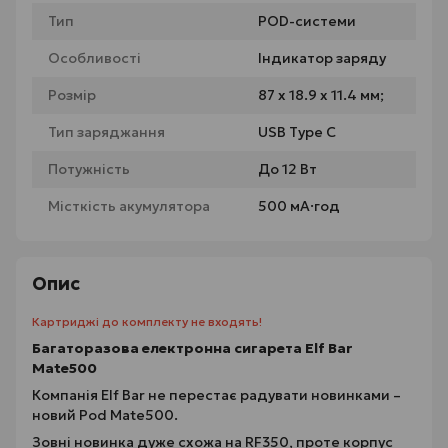
Тип
POD-системи
Особливості
Індикатор заряду
Розмір
87 x 18.9 x 11.4 мм;
Тип заряджання
USB Type C
Потужність
До 12 Вт
Місткість акумулятора
500 мА·год
Опис
Картриджі до комплекту не входять!
Багаторазова електронна сигарета Elf Bar
Mate500
Компанія Elf Bar не перестає радувати новинками –
новий Pod Mate500.
Зовні новинка дуже схожа на RF350, проте корпус