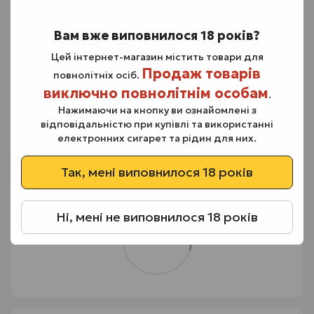
Матеріал: алюмінієвий сплав, пластик;
Вихідна потужність: 12 Вт;
Вам вже виповнилося 18 років?
Місткість акумулятора: 500 мАг;
Цей інтернет-магазин містить товари для
Заряджання: USB Type-C, 5В/1А;
Продаж товарів
повнолітніх осіб.
Виробник: Elf Bar
виключно повнолітнім особам
.
Комплектація:
Нажимаючи на кнопку ви ознайомлені з
1 х Elf Bar Mate500 Battery
відповідальністю при купівлі та використанні
1 х Кабель USB - Type-C
електронних сигарет та рідин для них.
Інструкція
Так, мені виповнилося 18 років
Ні, мені не виповнилося 18 років