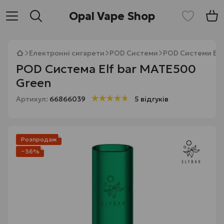
Opal Vape Shop
Електронні сигарети
POD Системи
POD Системи Elf 
POD Система Elf bar MATE500
Green
Артикул:
66866039
5 відгуків
Розпродаж
−36%