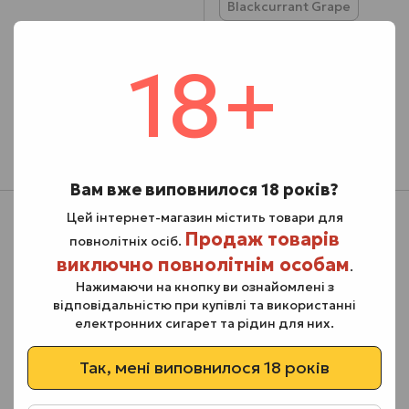
Blackcurrant Grape
Blueberry Garnet
18+
Cranberry Mint
Raspberry Energy
Міцність
50 мг
Вам вже виповнилося 18 років?
Цей інтернет-магазин містить товари для
Продаж товарів
повнолітніх осіб.
виключно повнолітнім особам
.
Нажимаючи на кнопку ви ознайомлені з
відповідальністю при купівлі та використанні
електронних сигарет та рідин для них.
Так, мені виповнилося 18 років