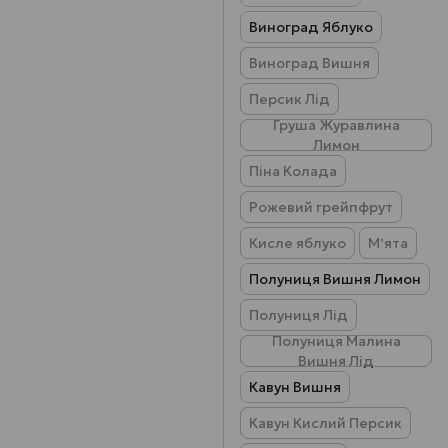
Виноград Яблуко
Виноград Вишня
Персик Лід
Груша Журавлина
Лимон
Піна Колада
Рожевий грейпфрут
Кисле яблуко
Мʼята
Полуниця Вишня Лимон
Полуниця Лід
Полуниця Малина
Вишня Лід
Кавун Вишня
Кавун Кислий Персик