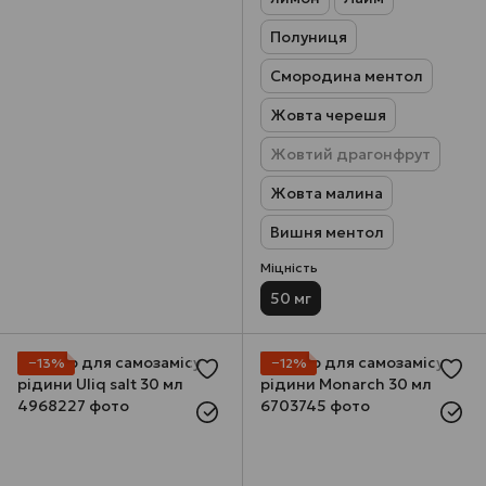
Полуниця
Смородина ментол
Жовта черешя
Жовтий драгонфрут
Жовта малина
Вишня ментол
Міцність
50 мг
−13%
−12%