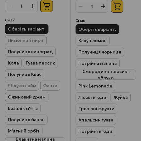
Смак
Смак
Оберіть варіант:
Оберіть варіант:
Лимонний пиріг
Кавун лимон
Полуниця виноград
Полуниця чорниця
Кола
Гуава персик
Потрійна малина
Смородина-персик-
Полуниця Квас
яблуко
Яблуко лайм
Фанта
Pink Lemonade
Ожиновий джем
Лісові ягоди
Жуйка
Базилік м'ята
Тропічні фрукти
Полуниця банан
Апельсин гуава
М'ятний орбіт
Потрійні ягоди
Блакитна малина