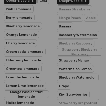
Оберіть варіант:
Cola
Оберіть варіант:
Pink Lemonade
Banana Strawberry
Berry lemonade
Mango Peach
Apple
Blueberry lemonade
Banana
Orange Lemonade
Raspberry Watermelon
Cherry lemonade
Blueberry Raspberry
Strawberry Blueberry
Cream soda lemonade
Blackberry
Elderberry lemonade
Strawberry Mango
Greentea lemonade
Watermelon Lemon
Lavender lemonade
Blueberry Watermelon
Lemon Lime lemonade
Grape
Mango Passion fruit
Kiwi Strawberries
lemonade
Mojito lemonade
Strawberry Dragonfruit