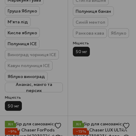
Стигла вишня
Груша Яблуко
Полуниця банан
М'ята лід
Синій ментол
Кисле яблуко
Ранкова кава
Яблуко
Міцність
Полуниця ICE
50 мг
Виноград чорниця ICE
Кавун полуниця ICE
Яблуко виноград
Ананас, манго та
персик
Міцність
50 мг
Хіт
Хіт
−9%
−13%