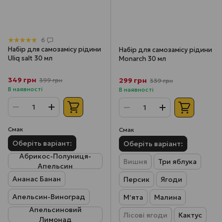
6
Набір для самозамісу рідини
Набір для самозамісу рідини
Uliq salt 30 мл
Monarch 30 мл
349 грн
299 грн
399 грн
339 грн
В наявності
В наявності
Смак
Смак
Оберіть варіант:
Оберіть варіант:
Абрикос-Полуниця-
Вишня
Три яблука
Апельсин
Ананас Банан
Персик
Ягоди
Апельсин-Виноград
Мʼята
Малина
Апельсиновий
Лісові ягоди
Кактус
Лимонад