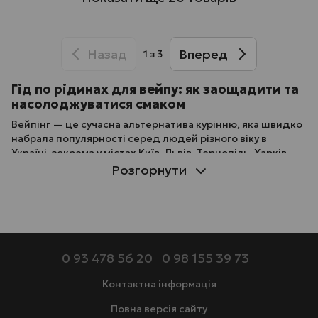
Назад
Вперед
1
з 3
Гід по рідинах для вейпу: як заощадити та
насолоджуватися смаком
Вейпінг — це сучасна альтернатива курінню, яка швидко
набрала популярності серед людей різного віку в
Україні, зокрема у містах Київ, Львів, Тернопіль, Харків,
Вінниця, Одеса, Івано-Франківськ та Дніпро. Він
Розгорнути
передбачає використання електронних сигарет, які
працюють на основі спеціальної рідини для електронної
сигарети, що при нагріванні перетворюється на пар. На
відміну від класичних сигарет, вейп не містить продуктів
горіння, що знижує шкоду для організму.
0 93 478 56 20
0 98 155 39 73
Для чого потрібна рідина для електронних
сигарет
Контактна інформація
Повна версія сайту