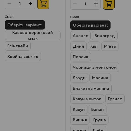
Смак
Смак
Оберіть варіант:
Оберіть варіант:
Кавово-вершковий
Ананас
Виноград
смак
Глінтвейн
Диня
Ківі
М'ята
Хвойна свіжіть
Персик
Чорниця з ментолом
Ягоди
Малина
Блакитна малина
Кавун ментол
Гранат
Кавун
Банан
Вишня
Груша
лимон
Лайм