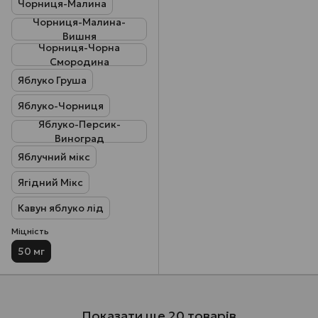
Чорниця-Малина
Чорниця-Малина-
Вишня
Чорниця-Чорна
Смородина
Яблуко Груша
Яблуко-Чорниця
Яблуко-Персик-
Виноград
Яблучний мікс
Ягідний Мікс
Кавун яблуко лід
Міцність
50 мг
Показати ще 20 товарів