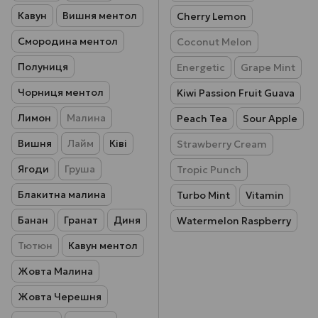
Кавун
Вишня ментол
Cherry Lemon
Смородина ментол
Coconut Melon
Полуниця
Energetic
Grape Mint
Чорниця ментол
Kiwi Passion Fruit Guava
Лимон
Малина
Peach Tea
Sour Apple
Вишня
Лайм
Ківі
Strawberry Cream
Ягоди
Груша
Tropic Punch
Блакитна малина
Turbo Mint
Vitamin
Банан
Гранат
Диня
Watermelon Raspberry
Тютюн
Кавун ментол
Жовта Малина
Жовта Черешня