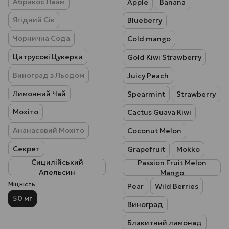
Абрикос Лайм
Apple
Banana
Ягідний Сік
Blueberry
Чорнична Сода
Cold mango
Цитрусові Цукерки
Gold Kiwi Strawberry
Виноград з Льодом
Juicy Peach
Лимонний Чай
Spearmint
Strawberry
Мохіто
Cactus Guava Kiwi
Ананасовий Мохіто
Coconut Melon
Секрет
Grapefruit
Mokko
Сицилійський
Passion Fruit Melon
Апельсин
Mango
Міцність
Pear
Wild Berries
50 мг
Виноград
Блакитний лимонад