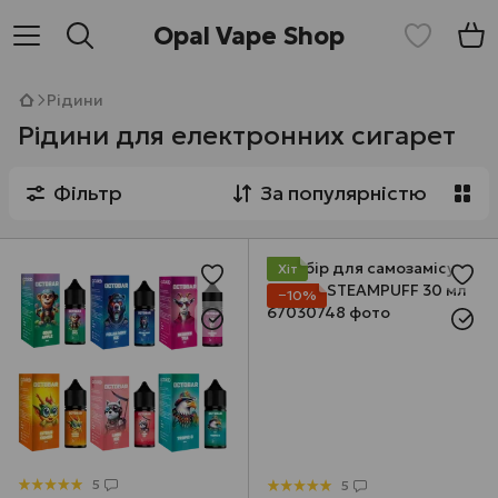
Opal Vape Shop
Рідини
Рідини для електронних сигарет
Фільтр
За популярністю
Хіт
−10%
5
5