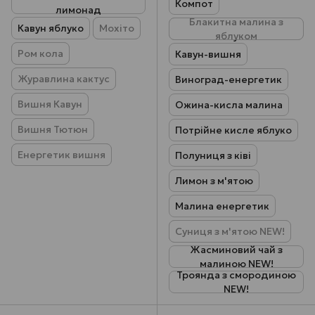
Компот
лимонад
Блакитна малина з
Кавун яблуко
Мохіто
яблуком
Ром кола
Кавун-вишня
Журавлина кактус
Виноград-енергетик
Вишня Кавун
Ожина-кисла малина
Вишня Тютюн
Потрійне кисле яблуко
Енергетик вишня
Полуниця з ківі
Лимон з м'ятою
Малина енергетик
Суниця з м'ятою NEW!
Жасминовий чай з
малиною NEW!
Троянда з смородиною
NEW!