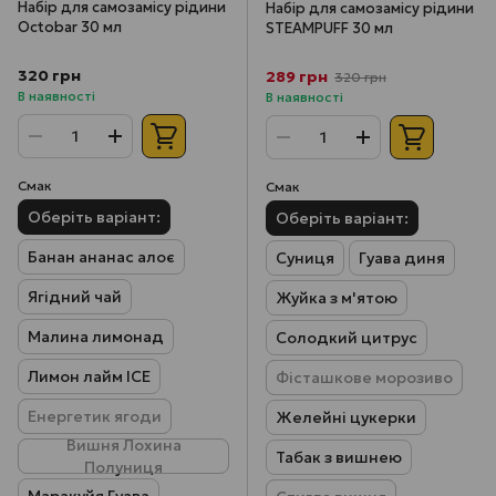
Набір для самозамісу рідини
Набір для самозамісу рідини
Octobar 30 мл
STEAMPUFF 30 мл
320 грн
289 грн
320 грн
В наявності
В наявності
Смак
Смак
Оберіть варіант:
Оберіть варіант:
Банан ананас алоє
Суниця
Гуава диня
Ягідний чай
Жуйка з м'ятою
Малина лимонад
Солодкий цитрус
Лимон лайм ICE
Фісташкове морозиво
Енергетик ягоди
Желейні цукерки
Вишня Лохина
Табак з вишнею
Полуниця
Маракуйя Гуава