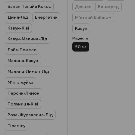
Банан Папайя Кокос
Дюшес
Виноград
Диня-Лід
Енергетик
Мʼятний баблгам
Кавун-Ківі
Кавун
Міцність
Кавун-Малина-Лід
50 мг
Лайм Помело
Малина-Кавун
Малина-Лимон-Лід
М'ята жуйка
Персик-Лимон
Полуниця-Ківі
Роза-Журавлина-Лід
Тірамісу