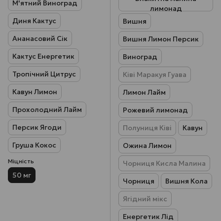
М'ятний Виноград
лимонад
Диня Кактус
Вишня
Ананасовий Сік
Вишня Лимон Персик
Кактус Енергетик
Виноград
Тропічний Цитрус
Ківі Маракуя Гуава
Кавун Лимон
Лимон Лайм
Прохолодний Лайм
Рожевий лимонад
Персик Ягоди
Полуниця Ківі
Кавун
Груша Кокос
Ожина Лимон
Міцність
Чорниця Кисла Малина
50 мг
Чорниця
Вишня Кола
Ягідний мікс
Енергетик Лід