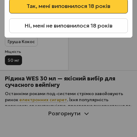
Так, мені виповнилося 18 років
Кавун Лимон
Прохолодний Лайм
Ні, мені не виповнилося 18 років
Персик Ягоди
Груша Кокос
Міцність
50 мг
Рідина WES 30 мл — якісний вибір для
сучасного вейпінгу
Останніми роками под-системи стрімко завойовують
ринок
електронних сигарет
. Їхня популярність
пояснюється компактністю, простотою використання та
ефективною передачею смаку. Багато користувачів
Розгорнути
переходять на вейп саме через зручність таких
пристроїв: вони не потребують складного
обслуговування, легко переносяться й дозволяють
насолоджуватися насиченим ароматом рідини. Для