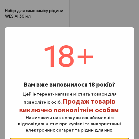
Набір для самозамісу рідини
WES AI 30 мл
339 грн
В наявності
18+
Смак
Оберіть варіант:
Яблуко Ківі
Вам вже виповнилося 18 років?
М'ятний Виноград
Цей інтернет-магазин містить товари для
Продаж товарів
повнолітніх осіб.
Диня Кактус
виключно повнолітнім особам
.
Ананасовий Сік
Нажимаючи на кнопку ви ознайомлені з
відповідальністю при купівлі та використанні
Кактус Енергетик
електронних сигарет та рідин для них.
Тропічний Цитрус