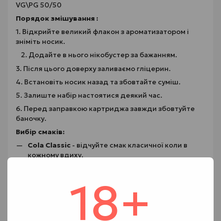
VG\PG 50/50
Порядок змішування
:
1. Відкрийте великий флакон з ароматизатором і
зніміть носик.
Додайте в нього нікобустер за бажанням.
3. Після цього доверху заливаємо гліцерин.
4. Встановіть носик назад та збовтайте суміш.
5. Залиште набір настоятися деякий час.
6. Перед заправкою картриджа завжди збовтуйте
баночку.
Вибір смаків:
Cola Classic
- відчуйте смак класичної коли в
кожному вдиху.
Blue Raspberry Lemonade
- спробуйте смак
18+
найкращого: лимонаду і солодкої, соковитої
блакитної малини.
Guava Peach
- погрузіться в ароматну екзотику з
поєднанням соковитої гуави та солодкого