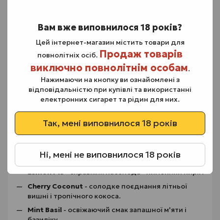
персика.
Strawberry Banana
- злагоджена гармонія стиглої
полуниці і солодкого банана створює
Вам вже виповнилося 18 років?
неперевершений аромат.
Цей інтернет-магазин містить товари для
Mango Melon
- екзотичне поєднання солодкого
Продаж товарів
повнолітніх осіб.
манго і медової дині.
виключно повнолітнім особам
.
Watermelon Apple
- соковитий мікс кавуна і
Нажимаючи на кнопку ви ознайомлені з
кислого яблука.
відповідальністю при купівлі та використанні
Fragolino
- неймовірний смак фраголіно з
електронних сигарет та рідин для них.
полуницею.
Strawberry Grapes
- мікс солодкої полуниці і
Так, мені виповнилося 18 років
запашного винограду.
Orbit
- освіжаючий смак м'ятної жуйки.
Ні, мені не виповнилося 18 років
Blackberry Jam
- ніжний смак ожинового джему.
Lemon Pie
- справжня насолода - лимонний пиріг.
Cherry Coconut
- солодке поєднання літньої
вишні і тропічного кокоса.
Mint Basil
- освіжаючий смак запашної м'яти і
базиліку.