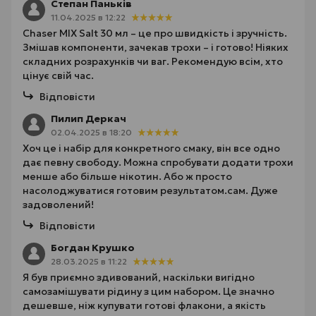
Степан Паньків
11.04.2025 в 12:22
Chaser MIX Salt 30 мл – це про швидкість і зручність.
Змішав компоненти, зачекав трохи – і готово! Ніяких
складних розрахунків чи ваг. Рекомендую всім, хто
цінує свій час.
Відповісти
Пилип Деркач
02.04.2025 в 18:20
Хоч це і набір для конкретного смаку, він все одно
дає певну свободу. Можна спробувати додати трохи
менше або більше нікотин. Або ж просто
насолоджуватися готовим результатом.сам. Дуже
задоволений!
Відповісти
Богдан Крушко
28.03.2025 в 11:22
Я був приємно здивований, наскільки вигідно
самозамішувати рідину з цим набором. Це значно
дешевше, ніж купувати готові флакони, а якість