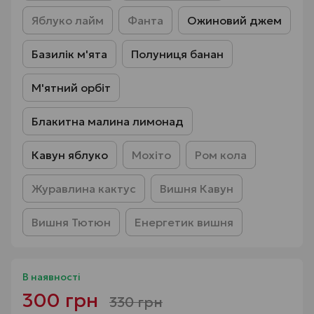
Яблуко лайм
Фанта
Ожиновий джем
Базилік м'ята
Полуниця банан
М'ятний орбіт
Блакитна малина лимонад
Кавун яблуко
Мохіто
Ром кола
Журавлина кактус
Вишня Кавун
Вишня Тютюн
Енергетик вишня
В наявності
300 грн
330 грн