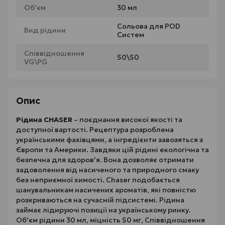
Об'єм
30 мл
Сольова для POD
Вид рідини
Систем
Співвідношення
50\50
VG\PG
Опис
Рідина CHASER
– поєднання високої якості та
доступної вартості. Рецептура розроблена
українськими фахівцями, а інгредієнти завозяться з
Європи та Америки. Завдяки цій рідині екологічна та
безпечна для здоров'я. Вона дозволяє отримати
задоволення від насиченого та природного смаку
без неприємної химості. Chaser подобається
шанувальникам насичених ароматів, які повністю
розкриваються на сучасній підсистемі. Рідина
займає лідируючі позиції на українському ринку.
Об'єм рідини 30 мл, міцність 50 мг, Співвідношення