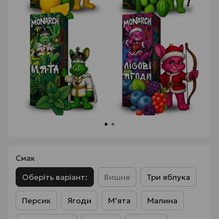
Смак
Оберіть варіант:
Вишня
Три яблука
Персик
Ягоди
Мʼята
Малина