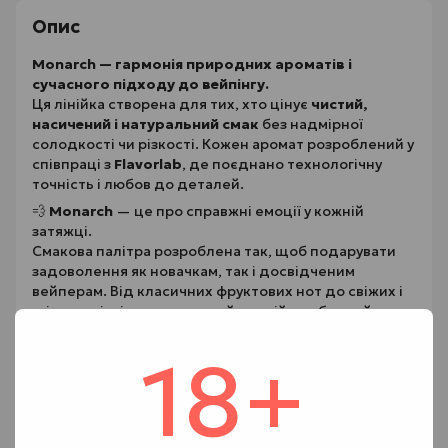
Опис
Monarch — гармонія природних ароматів і
сучасного підходу до вейпінгу.
Ця лінійка створена для тих, хто цінує
чистий,
насичений і натуральний смак
без надмірної
солодкості чи різкості. Кожен аромат розроблений у
співпраці з
Flavorlab
, де поєднано технологічну
точність і любов до деталей.
💨
Monarch
— це про справжні емоції у кожній
затяжці.
Смакова палітра розроблена так, щоб подарувати
задоволення як новачкам, так і досвідченим
вейперам. Від класичних фруктових нот до свіжих і
ягідних міксів — кожен знайде свій улюблений
варіант.
18+
Характеристики:
🔹 Об’єм — 30 мл
🔹 Співвідношення VG/PG — оптимальне для под-
систем і MTL-девайсів
🔹 Виробник — Flavorlab, Україна