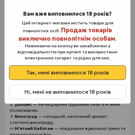
Спробуй популярні смаки серії Monarch:
Вам вже виповнилося 18 років?
🍒
Вишня
— насичена, солодкувата ягода з легкою
кислинкою.
Цей інтернет-магазин містить товари для
🍏
Три яблука
— мікс різних сортів яблук із
Продаж товарів
повнолітніх осіб.
гармонійним балансом солодкості та свіжості.
виключно повнолітнім особам
🍑
Персик
— м’який, оксамитовий смак стиглого
.
персика.
Нажимаючи на кнопку ви ознайомлені з
🍓
Ягоди
— ароматний букет лісових і садових ягід.
відповідальністю при купівлі та використанні
🌿
Мʼята
— крижана прохолода для любителів
електронних сигарет та рідин для них.
свіжих відтінків.
🫐
Малина
— солодкий, соковитий смак стиглої
Так, мені виповнилося 18 років
ягоди з природною кислинкою.
🍇
Лісові ягоди
— яскравий ягідний мікс із легким
холодком.
Ні, мені не виповнилося 18 років
🌵
Кактус
— екзотичний аромат із характерною
освіжаючою нотою.
🍐
Дюшес
— легендарний грушевий смак із м’яким
післясмаком.
🍷
Виноград
— солодкий, насичений аромат
стиглого винограду.
🍬
Мʼятний баблгам
— поєднання жувальної гумки та
прохолодної м’яти.