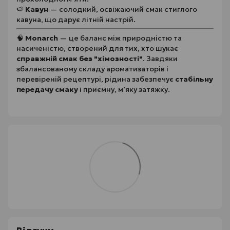
🍉
Кавун
— солодкий, освіжаючий смак стиглого
кавуна, що дарує літній настрій.
🧠
Monarch
— це баланс між природністю та
насиченістю, створений для тих, хто шукає
справжній смак без "хімозності"
. Завдяки
збалансованому складу ароматизаторів і
перевіреній рецептурі, рідина забезпечує
стабільну
передачу смаку
і приємну, м’яку затяжку.