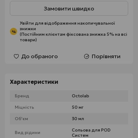
Замовити швидко
Увійти
для відображення накопичувальної
знижки
%
(Постійним клієнтам фіксована знижка 5% на всі
товари)
До обраного
Порівняти
Характеристики
Бренд
Octolab
Міцність
50 мг
Об'єм
30 мл
Сольова для POD
Вид рідини
Систем