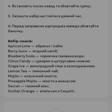
4. Встановіть носик назад та збовтайте суміш.
5. Залиште набір настоятися деякий час.
6. Перед заправкою картриджа завжди збовтуйте
баночку.
Вибір смаків:
Apricot Lime — абрикос і лайм;
Berry Juice — ягідний напій;
Blueberry Soda — чорнична газована вода;
Citrus Candy — цукерки з цитрусовим смаком;
Grape Ice — виноградний смак з охолодженням;
Lemon Tea — лимонний чай;
Mojito — класичний мохіто;
Pineapple Mojito — мохіто з ананасом;
Secret — таємний мікс;
Sicilian Orange — апельсин з Сицилії.