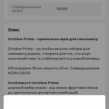
Співвідношення
50\50
VG\PG
Опис
Octobar Prime – преміальна серія для самозамісу
Octobar Prime – це лінійка якісних наборів для
самозамісу рідини, створена для тих, хто цінує
насичений смак та стабільну якість у кожній затяжці.
Об'єм рідини 30 мл, міцність 50 мг, Співвідношення
VG\PG 50/50
Особливості Octobar Prime:
широкий вибір смаків – від свіжих фруктових міксів
до оригінальних десертних комбінацій;
оптимальний об’єм 30 мл;