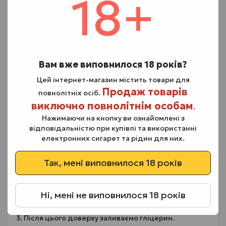
18+
збалансована концентрація ароматизаторів для
яскравого та чистого смаку;
ідеальний варіант для под-систем та класичних
електронних сигарет.
Вам вже виповнилося 18 років?
Серед популярних смаків серії: Berry Juice, Blueberry
Soda, Citrus Candy, Lemon Tea, Secret, Sicilian
Цей інтернет-магазин містить товари для
Orange.
Продаж товарів
повнолітніх осіб.
виключно повнолітнім особам
.
Octobar Prime – чудовий вибір для тих, хто хоче
отримати максимальне задоволення від вейпінгу
Нажимаючи на кнопку ви ознайомлені з
без зайвої хімозності.
відповідальністю при купівлі та використанні
електронних сигарет та рідин для них.
Порядок змішування :
Так, мені виповнилося 18 років
1. Відкрийте великий флакон з ароматизатором і
зніміть носик.
Ні, мені не виповнилося 18 років
2. Додайте в нього нікобустер за бажанням.
3. Після цього доверху заливаємо гліцерин.