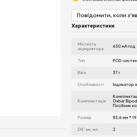
Повідомити, коли з'я
Характеристики
Місткість
650 мА·год
акумулятора
Тип
POD-систе
Вага
37 г
Особливості
Індикатор 
Комплектац
Комплектація
Oxbar Bipod
Посібник к
Розмір
83,6 мм * 19
Об`єм, мл
2