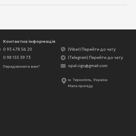
Контактна інформація
0 93 478 56 20
(Viber) Перейти до чату
0 98 155 39 73
(Telegram) Перейти до чату
opal.cigs@gmail.com
Передзвонити вам?
м. Тернопіль, Україна
Мапа проїзду