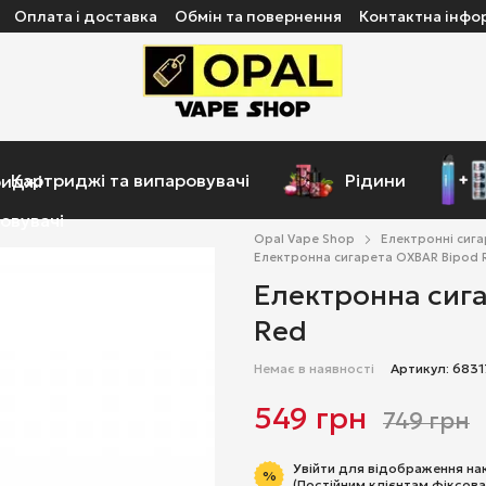
Оплата і доставка
Обмін та повернення
Контактна інфо
Картриджі та випаровувачі
Рідини
Opal Vape Shop
Електронні сиг
Електронна сигарета OXBAR Bipod Ref
Електронна сига
Red
Немає в наявності
Артикул: 6831
549 грн
749 грн
Увійти
для відображення на
%
(Постійним клієнтам фіксова