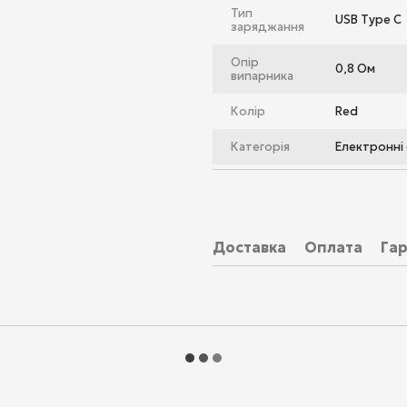
Тип
USB Type C
заряджання
Опір
0,8 Ом
випарника
Колір
Red
Категорія
Електронні
Доставка
Оплата
Гар