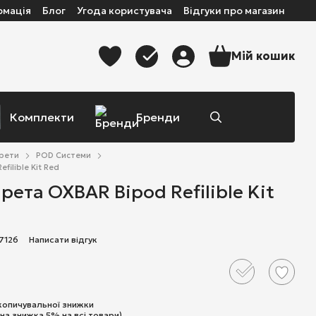
рмація
Блог
Угода користувача
Відгуки про магазин
Мій кошик
Комплекти
Бренди
арети
POD Системи
ilible Kit Red
рета OXBAR Bipod Refilible Kit
7126
Написати відгук
копичувальної знижки
на знижка 5% на всі товари)