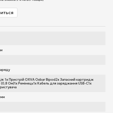
виться
ми
заряду
ія: 1x Пристрій OXVA Oxbar Bipod2x Запасний картридж
 (0,8 Ом)1x Ремінець1x Кабель для заряджання USB-C1x
ористувача
 мм