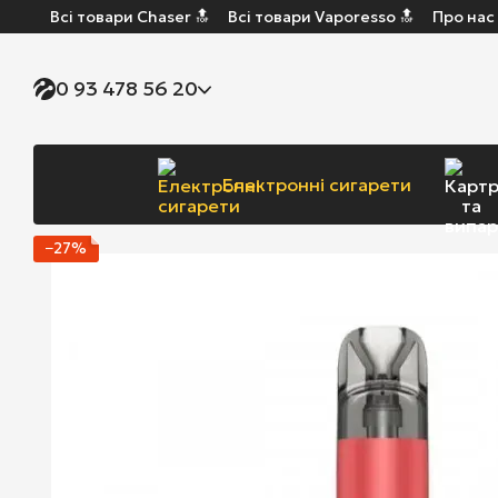
Всі товари Chaser 🔝
Всі товари Vaporesso 🔝
Про нас
Перейти до основного контенту
0 93 478 56 20
Електронні сигарети
−27%