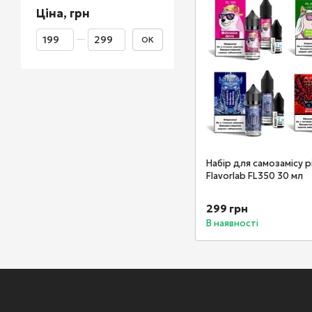
Ціна, грн
Від Ціна, грн
До Ціна, грн
ОК
Набір для самозамісу 
Flavorlab FL350 30 мл
299 грн
В наявності