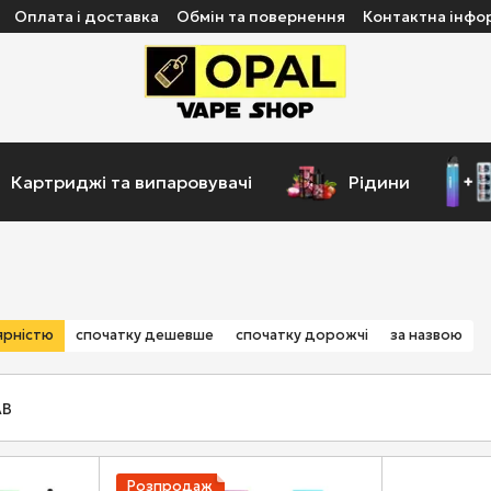
Оплата і доставка
Обмін та повернення
Контактна інфо
Картриджі та випаровувачі
Рідини
ярністю
спочатку дешевше
спочатку дорожчі
за назвою
Розпродаж