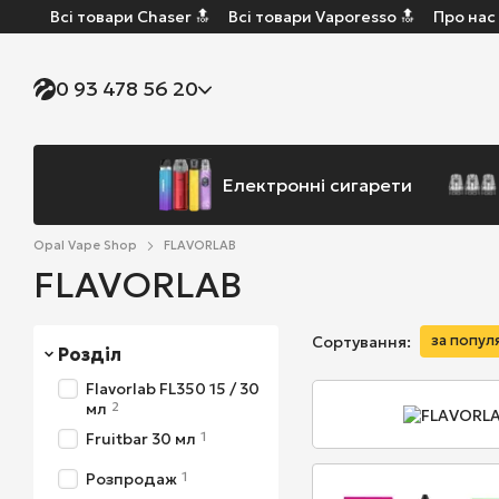
Всі товари Chaser 🔝
Всі товари Vaporesso 🔝
Про нас
Перейти до основного контенту
0 93 478 56 20
Електронні сигарети
Opal Vape Shop
FLAVORLAB
FLAVORLAB
за попул
Сортування:
Розділ
Flavorlab FL350 15 / 30
2
мл
1
Fruitbar 30 мл
1
Розпродаж