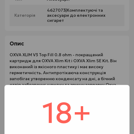
4627073|Комплектуючі та
Категорія
аксесуари до електронних
сигарет
Опис
OXVA XLIM V3 Top Fill 0.8 ohm - покращений
картридж для OXVA Xlim Kit і OXVA Xlim SE Kit. Він
виконаний із якісного пластику і має високу
герметичність. Антипротікаюча конструкція
запобігає утворенню конденсату на дні, а бічний
отвір забезпечує швидку та зручну заправку.Oxva
представили оновлені картриджі Oxva Xlim Top Fill
Cartridge V3 із верхньою заправкою. Вони створені
18+
для нової POD-системи . Також картриджі Oxva Xlim
Top Fill Cartridge підходять для всієї лінійки Xlim.
Нові картриджі здатні видавати ще більше смаку, і
менше протікань, адже тепер вони оснащені
зручним верхнім запрівом.