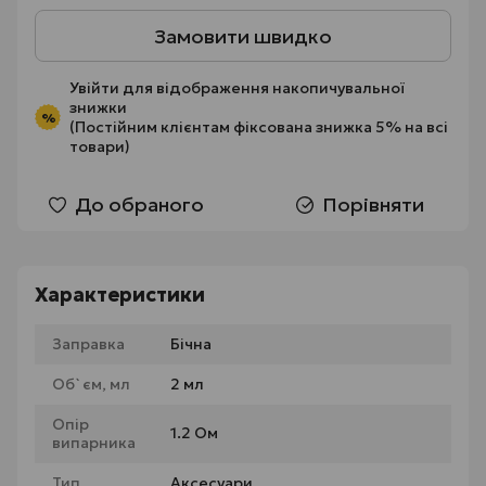
Замовити швидко
Увійти
для відображення накопичувальної
знижки
%
(Постійним клієнтам фіксована знижка 5% на всі
товари)
До обраного
Порівняти
Характеристики
Заправка
Бічна
Об`єм, мл
2 мл
Опір
1.2 Ом
випарника
Тип
Аксесуари