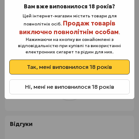
Характеристики:
Вам вже виповнилося 18 років?
Тип: змінний картридж;
Цей інтернет-магазин містить товари для
Опір: 0.8 Ом;
Продаж товарів
повнолітніх осіб.
Об'єм: 2 мл;
виключно повнолітнім особам
.
Заправка: верхня;
Нажимаючи на кнопку ви ознайомлені з
Рекомендована потужність: 12-18 Вт.
відповідальністю при купівлі та використанні
електронних сигарет та рідин для них.
Так, мені виповнилося 18 років
Ні, мені не виповнилося 18 років
Відгуки