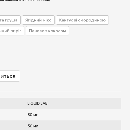
та груша
Ягідний мікс
Кактус зі смородиною
ний пиріг
Печиво з кокосом
виться
LIQUID LAB
50 мг
30 мл