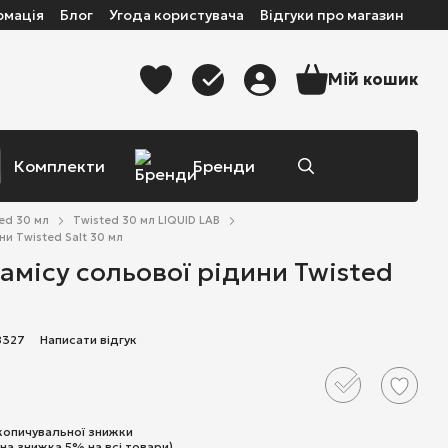
рмація
Блог
Угода користувача
Відгуки про магазин
Мій кошик
Комплекти
Бренди
ed 30 мл
Twisted 30 мл LIQUID LAB
ни Twisted Salt 30 мл
амісу cольової рідини Twisted
8327
Написати відгук
копичувальної знижки
на знижка 5% на всі товари)