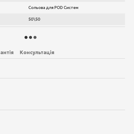
Сольова для POD Систем
50\50
антія
Консультація