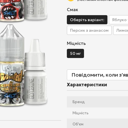
Смак
Оберіть варіант:
Яблуко 
Персик з ананасом
Лимон
Міцність
50 мг
Повідомити, коли з'я
Характеристики
Бренд
Міцність
Об'єм