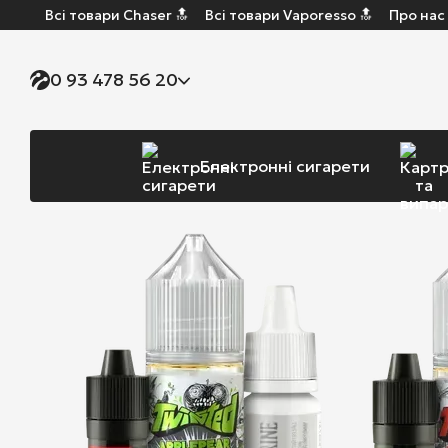
Всі товари Chaser 🔝
Всі товари Vaporesso 🔝
Про нас
Перейти до основного контенту
0 93 478 56 20
Електронні сигарети