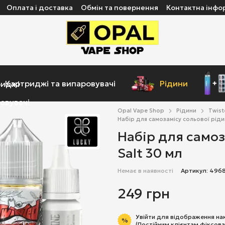
Оплата і доставка
Обмін та повернення
Контактна інфо
Картриджі та випаровувачі
Рідини
Opal Vape Shop
Рідини
Twist
Набір для самозамісу cольової ріди
Набір для самоз
Salt 30 мл
Немає в наявності
Артикул: 496
249 грн
Увійти
для відображення на
%
(Постійним клієнтам фіксова