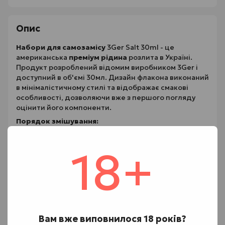
Опис
Набори для самозамісу
3Ger Salt 30ml - це
американська
преміум рідина
розлита в Україні.
Продукт розроблений відомим виробником 3Ger і
доступний в об'ємі 30мл. Дизайн флакона виконаний
в мінімалістичному стилі та відображає смакові
особливості, дозволяючи вже з першого погляду
оцінити його компоненти.
Порядок змішування
:
1. Відкрийте великий флакон з ароматизатором і
зніміть носик.
18+
2. Додайте у нього нікобустер за бажанням.
3. Після цього доверху заливаємо гліцерин.
4. Встановіть носик назад та збовтайте суміш.
5. Залиште набір настоятися деякий час.
6. Перед заправкою картриджа завжди збовтуйте
Вам вже виповнилося 18 років?
баночку.