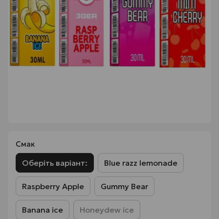
Смак
Оберіть варіант:
Blue razz lemonade
Raspberry Apple
Gummy Bear
Banana ice
Honeydew ice