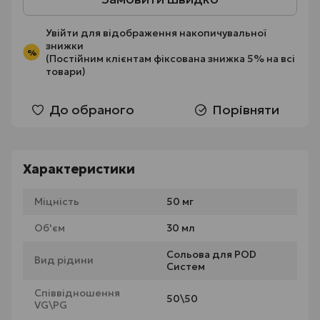
Увійти
для відображення накопичувальної
знижки
%
(Постійним клієнтам фіксована знижка 5% на всі
товари)
До обраного
Порівняти
Характеристики
Міцність
50 мг
Об'єм
30 мл
Сольова для POD
Вид рідини
Систем
Співвідношення
50\50
VG\PG