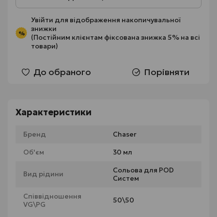
Увійти
для відображення накопичувальної
знижки
%
(Постійним клієнтам фіксована знижка 5% на всі
товари)
До обраного
Порівняти
Характеристики
Бренд
Chaser
Об'єм
30 мл
Сольова для POD
Вид рідини
Систем
Співвідношення
50\50
VG\PG