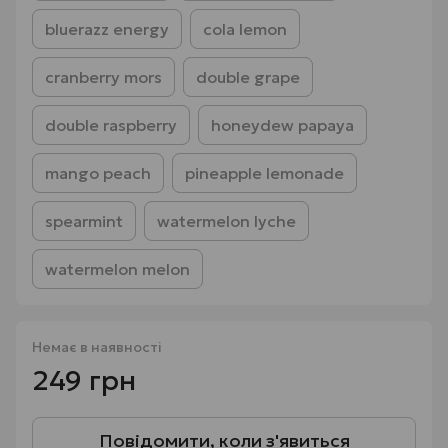
bluerazz energy
cola lemon
cranberry mors
double grape
double raspberry
honeydew papaya
mango peach
pineapple lemonade
spearmint
watermelon lyche
watermelon melon
Немає в наявності
249 грн
Повідомити, коли з'явиться