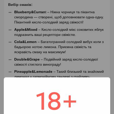
Вибір смаків:
Blueberry&Curran
t – Ніжна чорниця та пікантна
смородина — створені, щоб доповнювати одна-одну.
Пікантний кисло-солодкий заряд свіжості!
Apple&Mixed
– Кисло-солодкий мікс соковитих яблук
подразнить ваші рецептори свіжістю.
Cola&Lemon
– Багатогранний солодкий вибух коли з
бадьорою нотою лимона. Приємна свіжість та
яскравість смаку на максимум!
Double&Grape
– Подвійний заряд кисло-солодкої
свіжості стиглого винограду!
Pineapple&Lemonade
– Такий близький та знайомий
лимонад у гармонійному тандемі з грайливо-
екзотичним ароматним ананасом.
18+
Red bull&Bluerasp
– Дає не просто крила, а яскраві
крила! Солодкий вибух блакитної малини у
соковитому тандемі з енергійним Редбулом.
Spearmint
– Витончена м'ятна прохолода у ідеальній
концентрації, що водночас розслабляє та бадьорить.