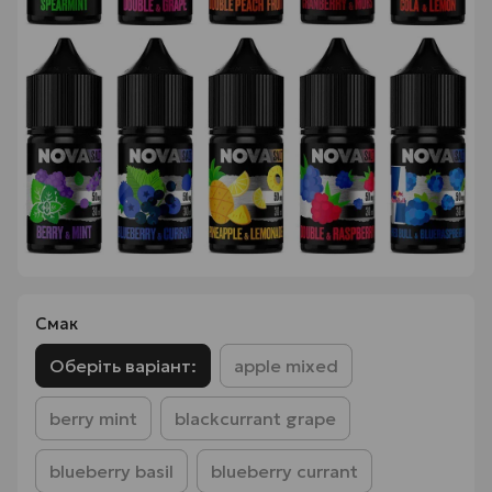
Смак
Оберіть варіант:
apple mixed
berry mint
blackcurrant grape
blueberry basil
blueberry currant