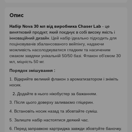
Опис
Набір Nova 30 мл від виробника Chaser Lab
- це
винятковий продукт, який поєднує в собі високу якість і
інноваційний дизайн.
Цей набір ідеально підходить для
поціновувачів збалансованого вейпінгу, надаючи
можливість насолоджуватися гладким та насиченим
смаком завдяки унікальній 50/50 базі. Флакон об'ємом 30
мл, міцність 50 мг.
Порядок змішування :
1. Відкрийте великий флакон з ароматизатором і зніміть
носик.
Додайте в нього нікобустер за бажанням.
3. Після цього доверху заливаємо гліцерин.
4. Встановіть носик назад та збовтайте суміш.
5. Залиште набір настоятися деякий час.
6. Перед заправкою картриджа завжди збовтуйте баночку.