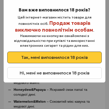
Cranberry&Mors
– Витончена та прохолодна
Вам вже виповнилося 18 років?
журавлина з пікантною кислинкою у хвилях
прохолодного морсу.
Цей інтернет-магазин містить товари для
Currant&Mint
– Ніжна морозна м'ята та по-літньому
Продаж товарів
повнолітніх осіб.
барвиста стигла смородина — той самий баланс,
виключно повнолітнім особам
.
який ти шукаєш!
Нажимаючи на кнопку ви ознайомлені з
Berry&Mint
– Яскравий ягідний вибух з крижаними
відповідальністю при купівлі та використанні
нотками м‘яти.
електронних сигарет та рідин для них.
Double&Raspberry
– Ще більше малини для
поціновувачів яскравих ягідних смаків! Солодка
Так, мені виповнилося 18 років
насолода з пікантною кислинкою.
Blackcurrant&Grape
– Неймовірний смак чорної
смородини і соковитого винограду.
Ні, мені не виповнилося 18 років
Peach&Mango
– Ніжне поєднання персика та
медового манго.
Honeydew&Papaya
– Яскравий смак папаї та
солодкої дині.
Watermelon&Melon
– Соковитий мікс кавуна та
медової дині.