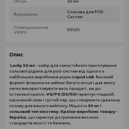
Об'єм
30 мл
Сольова для POD
Вид рідини
Систем
Співвідношення
50\50
VG\PG
Опис
Lucky 30 мл
- набір для самостійного приготування
сольової рідини для pod-систем від одного з
найбільших виробників рідин
Liquid LAB
. Високий
формат флакона не займає багато місця і дає змогу
легко використовувати весь продукт, аж до
останньої краплі.
VG/PG (50/50)
гарантує гладкий,
насичений смак і густий пар, що створюють ідеальну
основу для вашого вейпінгу. Міцність
50 мг і
сольовий тип нікотину
.
Країна-виробник товару -
Україна
, що гарантує дотримання високих
стандартів якості та безпеки.