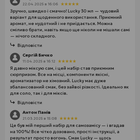
22.04.2025 в 16:06
Зручно, швидко і смачно! Lucky 30 мл — чудовий
варіант для щоденного використання. Приємний
аромат, не нудотний і не приїдається. Можна
сміливо брати, навіть якщо ще ніколи не мішали самі
— нічого складного.
Відповісти
Сергій Бичко
11.04.2025 в 16:12
Я давно міксую сам, і цей набір став приємним
сюрпризом. Все на місці, компоненти якісні,
ароматизатор не хімозний. Lucky має дуже
збалансований смак, без зайвої різкості. Ідеально як
для соло, так і для міксів.
Відповісти
Антон Панів
21.03.2025 в 15:08
Це був мій перший набір для самозамісу — і вгадав
на 100%! Все чітко дозовано, прості інструкції, а
результат просто вогонь. Смак Lucky — щось