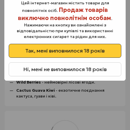
Цей інтернет-магазин містить товари для
Juicy Peach
– оксамитовий персик з ніжною
Продаж товарів
м’якоттю;
повнолітніх осіб.
виключно повнолітнім особам
.
Spearmint
– морозна м’ята;
Нажимаючи на кнопку ви ознайомлені з
Strawberry
– стигла ароматна полуниця.
відповідальністю при купівлі та використанні
Coconut Melon
- солодкий кокос і диня.
електронних сигарет та рідин для них.
Grapefruit
- неймовірний грейпфрут
Так, мені виповнилося 18 років
Mokko
- смак запашної кави.
Passion Melon Mango
- тропічна маракуя, диня і
манго.
Ні, мені не виповнилося 18 років
Pear
- стигла груша
Wild Berries
- неймовірні лісові ягоди.
Cactus Guava Kiwi
- екзотичне поєднання
кактуса, гуави і ківі.