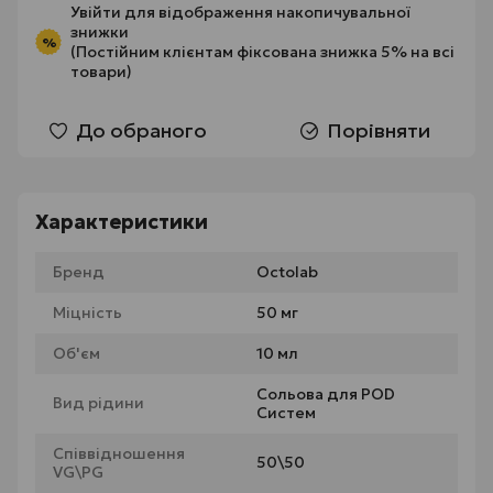
Увійти
для відображення накопичувальної
знижки
%
(Постійним клієнтам фіксована знижка 5% на всі
товари)
До обраного
Порівняти
Характеристики
Бренд
Octolab
Міцність
50 мг
Об'єм
10 мл
Сольова для POD
Вид рідини
Систем
Співвідношення
50\50
VG\PG