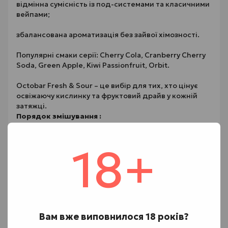
відмінна сумісність із под-системами та класичними
вейпами;
збалансована ароматизація без зайвої хімозності.
Популярні смаки серії: Cherry Cola, Cranberry Cherry
Soda, Green Apple, Kiwi Passionfruit, Orbit.
Octobar Fresh & Sour – це вибір для тих, хто цінує
освіжаючу кислинку та фруктовий драйв у кожній
затяжці.
Порядок змішування :
1. Відкрийте великий флакон з ароматизатором і
18+
зніміть носик.
2. Додайте в нього нікобустер за бажанням.
3. Після цього доверху заливаємо гліцерин.
4. Встановіть носик назад та збовтайте суміш.
Вам вже виповнилося 18 років?