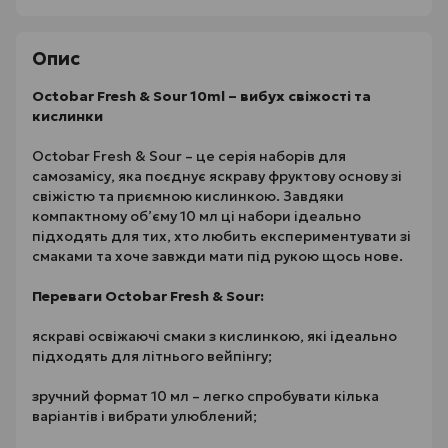
Опис
Octobar Fresh & Sour 10ml – вибух свіжості та
кислинки
Octobar Fresh & Sour – це серія наборів для
самозамісу, яка поєднує яскраву фруктову основу зі
свіжістю та приємною кислинкою. Завдяки
компактному об’єму 10 мл ці набори ідеально
підходять для тих, хто любить експериментувати зі
смаками та хоче завжди мати під рукою щось нове.
Переваги Octobar Fresh & Sour:
яскраві освіжаючі смаки з кислинкою, які ідеально
підходять для літнього вейпінгу;
зручний формат 10 мл – легко спробувати кілька
варіантів і вибрати улюблений;