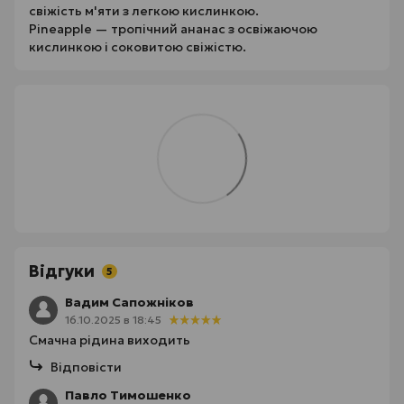
свіжість м'яти з легкою кислинкою.
Pineapple — тропічний ананас з освіжаючою
кислинкою і соковитою свіжістю.
Відгуки
5
Вадим Сапожніков
16.10.2025 в 18:45
Смачна рідина виходить
Відповісти
Павло Тимошенко