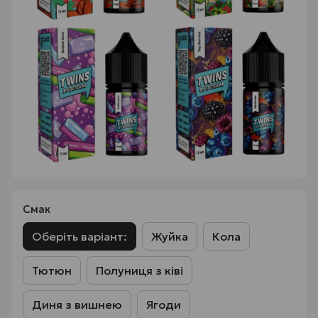
Смак
Оберіть варіант:
Жуйка
Кола
Тютюн
Полуниця з ківі
Диня з вишнею
Ягоди