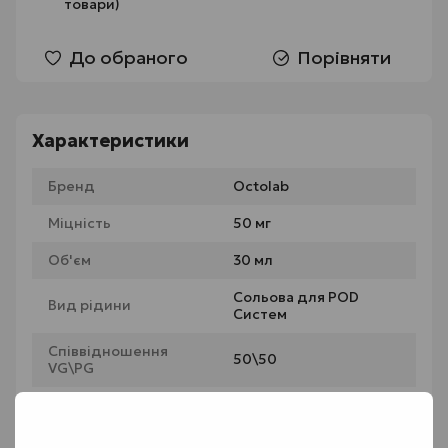
товари)
До обраного
Порівняти
Характеристики
Бренд
Octolab
Міцність
50 мг
Об'єм
30 мл
Сольова для POD
Вид рідини
Систем
Співвідношення
50\50
VG\PG
Опис