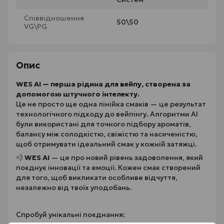
Співвідношення
50\50
VG\PG
Опис
WES AI — перша рідина для вейпу, створена за
допомогою штучного інтелекту.
Це не просто ще одна лінійка смаків — це результат
технологічного підходу до вейпінгу. Алгоритми AI
були використані для точного підбору ароматів,
балансу між солодкістю, свіжістю та насиченістю,
щоб отримувати ідеальний смак у кожній затяжці.
💨
WES AI
— це про новий рівень задоволення, який
поєднує інновації та емоції. Кожен смак створений
для того, щоб викликати особливе відчуття,
незалежно від твоїх уподобань.
Спробуй унікальні поєднання: