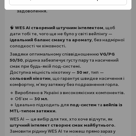
кокоса, яке дарує м’яке післясмакове
задоволення.
🧠
WES AI створений штучним інтелектом
, щоб
дати тобі те, чого ще не було у світі вейпінгу —
ідеальний баланс смаку та аромату
, без надмірної
солодкості чи хімозності.
Завдяки оптимальному співвідношенню
VG/PG
50/50
, рідина забезпечує густу пару та насичений
смак при будь-якій под-системі.
Доступна міцність нікотину —
50 мг
, тип —
сольовий нікотин
, що гарантує швидке насичення і
комфортну, м’яку затяжку без подразнення горла.
🔹 Вироблено в Україні з високоякісних компонентів.
🔹 Об’єм —
30 мл
.
🔹 Ідеально підходить для
под-систем
та
вейпів із
MTL-типом затяжки
.
WES AI — це вибір для тих, хто хоче відчути, як
штучний інтелект створює смак майбутнього
.
Замовити рідину WES AI ти можеш прямо зараз у