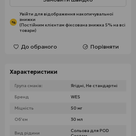
Увійти
для відображення накопичувальної
знижки
%
(Постійним клієнтам фіксована знижка 5% на всі
товари)
До обраного
Порівняти
Характеристики
Група смаків:
Ягідні, Не стандартні
Бренд
WES
Міцність
50 мг
Об'єм
30 мл
Сольова для POD
Вид рідини
Систем