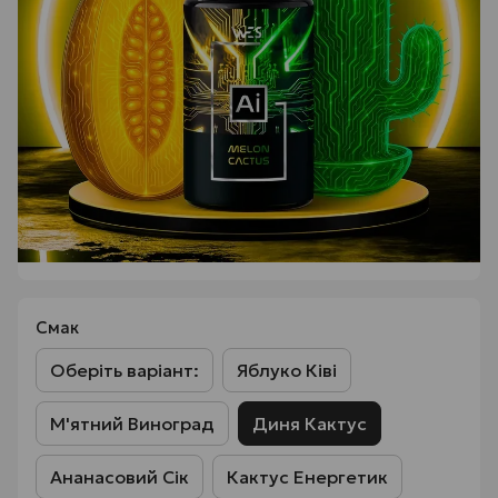
Смак
Оберіть варіант:
Яблуко Ківі
М'ятний Виноград
Диня Кактус
Ананасовий Сік
Кактус Енергетик