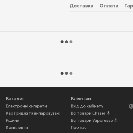
Доставка
Оплата
Гар
Каталог
Клієнтам
Електронні сигарети
Вхід до кабінету
Картриджі та випаровувачі
Всі товари Chaser 🔝
Рідини
Всі товари Vaporesso 🔝
Комплекти
Про нас