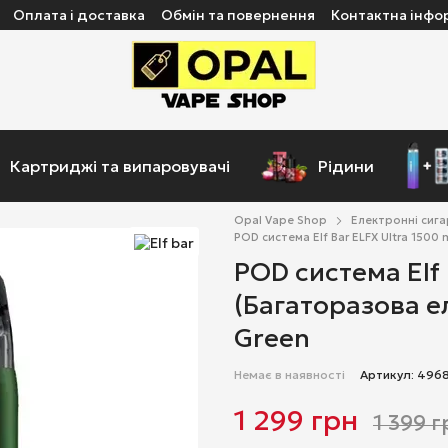
Оплата і доставка
Обмін та повернення
Контактна інфо
Картриджі та випаровувачі
Рідини
Opal Vape Shop
Електронні сиг
POD система Elf Bar ELFX Ultra 150
POD система Elf
(Багаторазова е
Green
Немає в наявності
Артикул: 496
1 299 грн
1 399 г