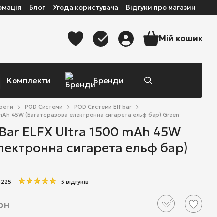
рмація
Блог
Угода користувача
Відгуки про магазин
Мій кошик
Комплекти
Бренди
арети
POD Системи
POD Системи Elf bar
0 mAh 45W (Багаторазова електронна сигарета ельф бар) Green
 Bar ELFX Ultra 1500 mAh 45W
лектронна сигарета ельф бар)
8225
5 відгуків
рн