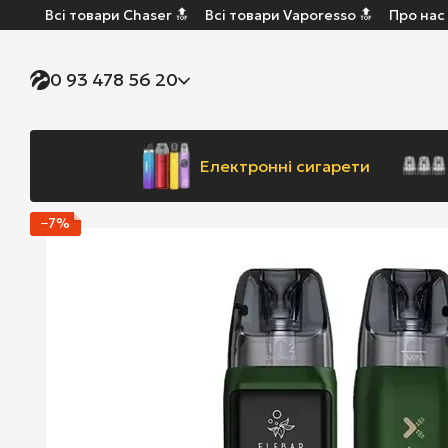
Всі товари Chaser 🔝
Всі товари Vaporesso 🔝
Про нас
Перейти до основного контенту
0 93 478 56 20
Електронні сигарети
−7%