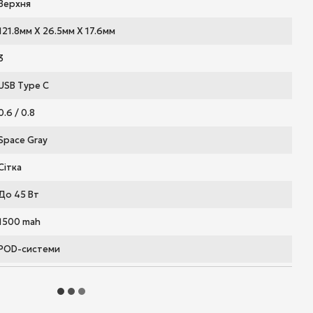
Верхня
121.8мм Х 26.5мм Х 17.6мм
3
USB Type C
0.6 / 0.8
Space Gray
Сітка
До 45 Вт
1500 mah
POD-системи