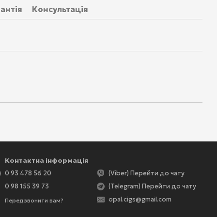
антія
Консультація
Контактна інформація
0 93 478 56 20
(Viber) Перейти до чату
0 98 155 39 73
(Telegram) Перейти до чату
opal.cigs@gmail.com
Передзвонити вам?