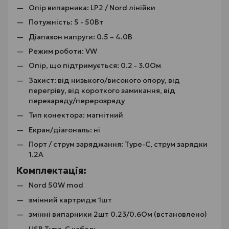
Опір випарника: LP2 / Nord лінійки
Потужність: 5 - 50Вт
Діапазон напруги: 0.5 – 4.0В
Режим роботи: VW
Опір, що підтримується: 0.2 - 3.0Ом
Захист: від низького/високого опору, від
перегріву, від короткого замикання, від
перезаряду/перерозряду
Тип конектора: магнітний
Екран/діагональ: ні
Порт / струм заряджання: Type-C, струм зарядки
1.2А
Комплектація:
Nord 50W mod
змінний картридж 1шт
змінні випарники 2шт 0.23/0.6Ом (встановлено)
USB Type-C кабель