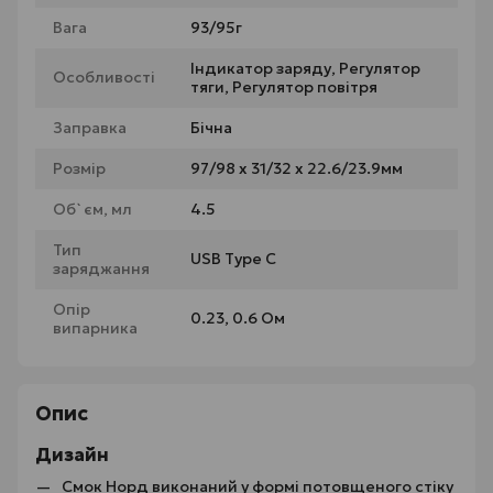
Вага
93/95г
Індикатор заряду, Регулятор
Особливості
тяги, Регулятор повітря
Заправка
Бічна
Розмір
97/98 х 31/32 х 22.6/23.9мм
Об`єм, мл
4.5
Тип
USB Type C
заряджання
Опір
0.23, 0.6 Ом
випарника
Опис
Дизайн
Смок Норд виконаний у формі потовщеного стіку