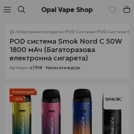
Opal Vape Shop
Електронні сигарети
POD Системи
POD Системи S
POD система Smok Nord C 50W
1800 мАч (Багаторазова
електронна сигарета)
Артикул:
47918
Написати відгук
Розпродаж
−25%