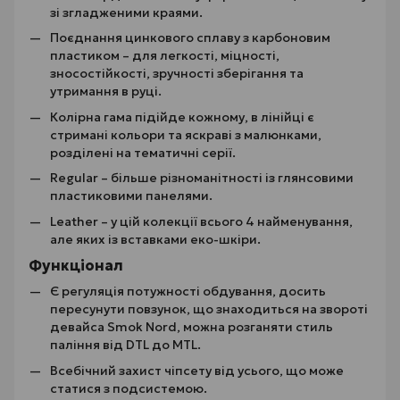
зі згладженими краями.
Поєднання цинкового сплаву з карбоновим
пластиком – для легкості, міцності,
зносостійкості, зручності зберігання та
утримання в руці.
Колірна гама підійде кожному, в лінійці є
стримані кольори та яскраві з малюнками,
розділені на тематичні серії.
Regular – більше різноманітності із глянсовими
пластиковими панелями.
Leather – у цій колекції всього 4 найменування,
але яких із вставками еко-шкіри.
Функціонал
Є регуляція потужності обдування, досить
пересунути повзунок, що знаходиться на звороті
девайса Smok Nord, можна розганяти стиль
паління від DTL до MTL.
Всебічний захист чіпсету від усього, що може
статися з подсистемою.