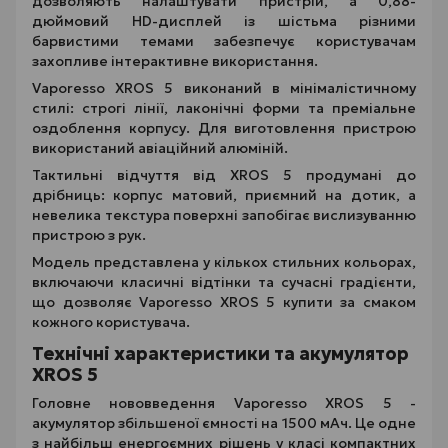
дозволяють налаштувати пристрій, а 0,88-
дюймовий HD-дисплей із шістьма різними
барвистими темами забезпечує користувачам
захопливе інтерактивне використання.
Vaporesso XROS 5 виконаний в мінімалістичному
стилі: строгі лінії, лаконічні форми та преміальне
оздоблення корпусу. Для виготовлення пристрою
використаний авіаційний алюміній.
Тактильні відчуття від XROS 5 продумані до
дрібниць: корпус матовий, приємний на дотик, а
невелика текстура поверхні запобігає вислизуванню
пристрою з рук.
Модель представлена у кількох стильних кольорах,
включаючи класичні відтінки та сучасні градієнти,
що дозволяє Vaporesso XROS 5 купити за смаком
кожного користувача.
Технічні характеристики та акумулятор
XROS 5
Головне нововведення Vaporesso XROS 5 -
акумулятор збільшеної ємності на 1500 мАч. Це одне
з найбільш енергоємних рішень у класі компактних