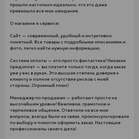
прошло настолько идеально, что это даже
превзошло все мои ожидания.
О магазине и сервисе:
Сайт — современный, удобный и интуитивно
понятный. Все товары с подробными описаниями и
фото, легко найти нужную информацию.
Система оплаты — это просто фантастика! Никаких
предоплат — вы платите только тогда, когда заказ
уже у вас в руках. Это высшая степень доверия к
клиенту и полное отсутствие рисков с моей
стороны. Огромный плюс!
Менеджер по продажам — работают просто на
высочайшем уровне! Вежливое, грамотное и
терпеливое общение. Ответили на все мои
вопросы, всегда были на связи, проконсультировали
по выбору и помогли оформить заказ. Настоящие
профессионалы своего дела!