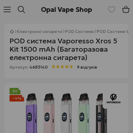
Opal Vape Shop
Електронні сигарети
POD Системи
POD Системи Va
POD система Vaporesso Xros 5
Kit 1500 mAh (Багаторазова
електронна сигарета)
Артикул:
4683140
9 відгуків
Хіт
−4%