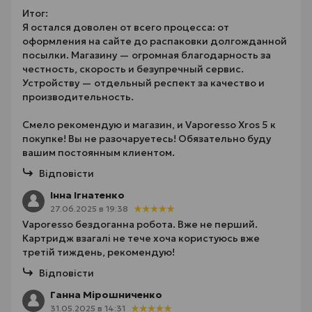
Итог:
Я остался доволен от всего процесса: от
оформления на сайте до распаковки долгожданной
посылки. Магазину — огромная благодарность за
честность, скорость и безупречный сервис.
Устройству — отдельный респект за качество и
производительность.
Смело рекомендую и магазин, и Vaporesso Xros 5 к
покупке! Вы не разочаруетесь! Обязательно буду
вашим постоянным клиентом.
Відповісти
Інна Ігнатенко
27.06.2025 в 19:38
Vaporesso бездоганна робота. Вже не перший.
Картридж взагалі не тече хоча користуюсь вже
третій тиждень, рекомендую!
Відповісти
Ганна Мірошниченко
31.05.2025 в 14:31