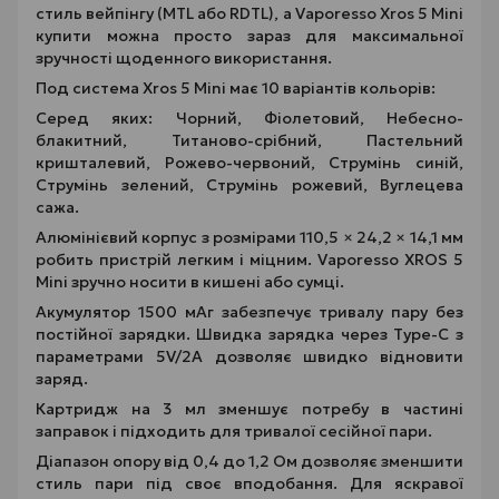
стиль вейпінгу (MTL або RDTL), а Vaporesso Xros 5 Mini
купити можна просто зараз для максимальної
зручності щоденного використання.
Под система Xros 5 Mini має 10 варіантів кольорів:
Серед яких: Чорний, Фіолетовий, Небесно-
блакитний, Титаново-срібний, Пастельний
кришталевий, Рожево-червоний, Струмінь синій,
Струмінь зелений, Струмінь рожевий, Вуглецева
сажа.
Алюмінієвий корпус з розмірами 110,5 × 24,2 × 14,1 мм
робить пристрій легким і міцним. Vaporesso XROS 5
Mini зручно носити в кишені або сумці.
Акумулятор 1500 мАг забезпечує тривалу пару без
постійної зарядки. Швидка зарядка через Type-C з
параметрами 5V/2A дозволяє швидко відновити
заряд.
Картридж на 3 мл зменшує потребу в частині
заправок і підходить для тривалої сесійної пари.
Діапазон опору від 0,4 до 1,2 Ом дозволяє зменшити
стиль пари під своє вподобання. Для яскравої