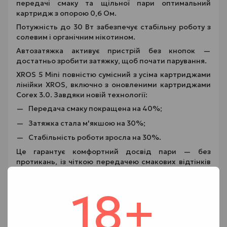
передачі смаку та щільної пари оптимальний
картридж з опорою 0,6 Ом.
Потужність до 30 Вт забезпечує стабільну роботу з
солевим і органічним нікотином.
Автозатяжка активує пристрій без кнопок —
достатньо зробити затяжку, щоб почати парування.
XROS 5 Mini повністю сумісний з усіма картриджами
лінійки XROS, включно з оновленими картриджами
Corex 3.0. Завдяки новій технології:
Передача смаку покращена на 40%;
Затяжка стала м'якшою на 30%;
Стабільність роботи зросла на 30%.
Це гарантує комфортний досвід пари — без
протикань, із чіткою передачею смакових відтінків
та збільшеним ресурсом картриджа. Завдяки
доступним картриджам з різною опорою
18+
випаровувача, ви можете підібрати режим, який
найкраще відповідає вашим подобанням щодо
щільності пари, температури та насиченості.