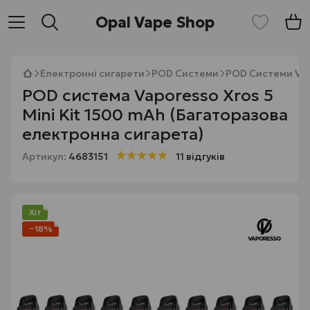
Opal Vape Shop
Електронні сигарети
POD Системи
POD Системи Va
POD система Vaporesso Xros 5
Mini Kit 1500 mAh (Багаторазова
електронна сигарета)
Артикул:
4683151
11 відгуків
Хіт
−18%