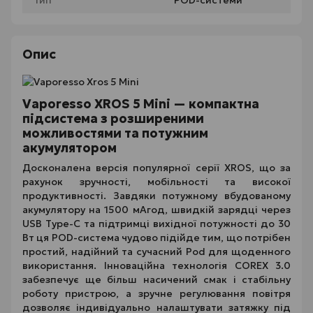
Тип
POD-системи
Опис
Vaporesso XROS 5 Mini — компактна
підсистема з розширеними
можливостями та потужним
акумулятором
Досконалена версія популярної серії XROS, що за
рахунок зручності, мобільності та високої
продуктивності. Завдяки потужному вбудованому
акумулятору на 1500 мАгод, швидкій зарядці через
USB Type-C та підтримці вихідної потужності до 30
Вт ця POD-система чудово підійде тим, що потрібен
простий, надійний та сучасний Pod для щоденного
використання. Інноваційна технологія COREX 3.0
забезпечує ще більш насичений смак і стабільну
роботу пристрою, а зручне регулювання повітря
дозволяє індивідуально налаштувати затяжку під