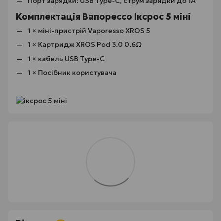
Порт зарядки: USB Type-C, струм зарядки до 1А
Комплектація Вапорессо Іксрос 5 міні
1 × міні-пристрій Vaporesso XROS 5
1 × Картридж XROS Pod 3.0 0.6Ω
1 × кабель USB Type-C
1 × Посібник користувача