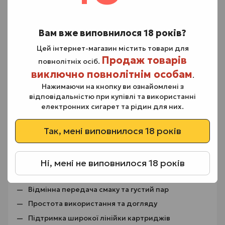
Безпека передусім
Пристрій Vaporesso Xros mini 5 оснащений сучасним
набором захисних функцій, зокрема:
Вам вже виповнилося 18 років?
захист від короткого замикання,
Цей інтернет-магазин містить товари для
захист від перегріву,
Продаж товарів
повнолітніх осіб.
контроль опору,
виключно повнолітнім особам
.
захист від перерозряду та перезаряду
Нажимаючи на кнопку ви ознайомлені з
акумулятора.
відповідальністю при купівлі та використанні
Це робить використання Vaporesso XROS 5 MINI
електронних сигарет та рідин для них.
максимально безпечним і комфортним.
Так, мені виповнилося 18 років
Переваги Хрос 5 міні
Акумулятор 1500 мАг для тривалого паріння
Ні, мені не виповнилося 18 років
Швидка зарядка через Type-C
Відмінна передача смаку та густий пар
Простота використання та догляду
Підтримка широкої лінійки картриджів