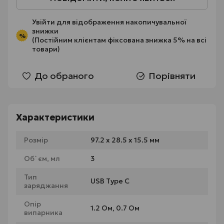
Увійти
для відображення накопичувальної
знижки
%
(Постійним клієнтам фіксована знижка 5% на всі
товари)
До обраного
Порівняти
Характеристики
Розмір
97.2 х 28.5 х 15.5 мм
Об`єм, мл
3
Тип
USB Type C
заряджання
Опір
1.2 Ом, 0.7 Ом
випарника