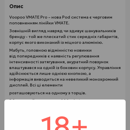
Опис
Voopoo VMATE Pro – нова Pod система є черговим
поповненням лінійки VMATE.
Зовнішній вигляд навряд чи здивує шанувальників
бренду - той же плескатий стик середніх габаритів,
корпус якого виконаний із міцного алюмінію.
Мабуть, головною відмінністю новинки
від попередників є наявність регулювання
інтенсивності затягування, акуратний повзунок
влаштувався на одній із боковин корпусу. Управління
здійснюється лише однією кнопкою, а
інформація виводиться на невеликий монохромний
дисплей. Всі ці елементи
розташовуються на одному з торців.
Вбудований акумулятор 900 мАч і заряджається
через роз'єм USB Type-C, струмом 1А.
18+
Управляється Pod система все тим же чіпсетом
власної розробки GENE, який
наділений єдиним режимом роботи – варіват.