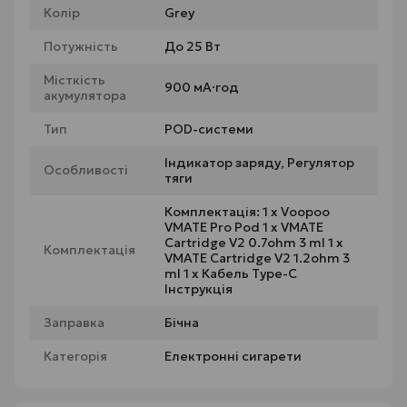
Колір
Grey
Потужність
До 25 Вт
Місткість
900 мА·год
акумулятора
Тип
POD-системи
Індикатор заряду, Регулятор
Особливості
тяги
Комплектація: 1 х Voopoo
VMATE Pro Pod 1 х VMATE
Cartridge V2 0.7ohm 3 ml 1 х
Комплектація
VMATE Cartridge V2 1.2ohm 3
ml 1 х Кабель Type-C
Інструкція
Заправка
Бічна
Категорія
Електронні сигарети