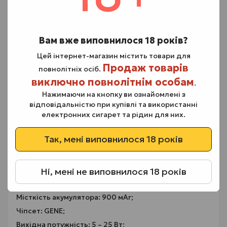
Активується пристрій при затягуванні.
Пристрій комплектується двома картриджами
Voopoo VMATE V2 із вбудованими випарниками на
Вам вже виповнилося 18 років?
сітці, опором 0.7 та 1.2 Ом.
Картриджі цієї серії повністю сумісні з пристроями
Цей інтернет-магазин містить товари для
серій VMATE та V.Thru.
Продаж товарів
повнолітніх осіб.
Випарники всередині картриджів виготовлені за
виключно повнолітнім особам
.
технологією ITO, покликаною покращити
Нажимаючи на кнопку ви ознайомлені з
смакопередачу шляхом рівного розподілу тепла по
відповідальністю при купівлі та використанні
сітці.
електронних сигарет та рідин для них.
Для того, щоб заправити картридж, його необхідно
вийняти з батарейного блоку, відкрити на бічній
Так, мені виповнилося 18 років
поверхні силіконову заглушку та залити 3 мл рідини.
Основні характеристики Voopoo VMATE Pro Pod Kit:
Матеріал: алюмінієвий сплав;
Ні, мені не виповнилося 18 років
Розміри: 97.2 х 28.5 х 15.5 мм;
Місткість акумулятора: 900 мАг;
Чіпсет: GENE;
Вихідна потужність: 5 – 25 Вт;