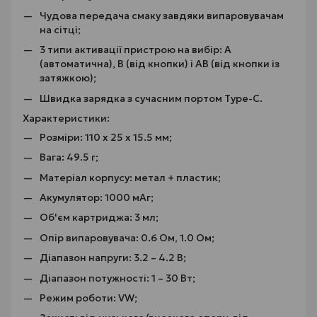
Чудова передача смаку завдяки випаровувачам
на сітці;
3 типи активації пристрою на вибір: А
(автоматична), B (від кнопки) і AB (від кнопки із
затяжкою);
Швидка зарядка з сучасним портом Type-C.
Характеристики:
Розміри: 110 х 25 х 15.5 мм;
Вага: 49.5 г;
Матеріал корпусу: метал + пластик;
Акумулятор: 1000 мАг;
Об'єм картриджа: 3 мл;
Опір випаровувача: 0.6 Ом, 1.0 Ом;
Діапазон напруги: 3.2 – 4.2 В;
Діапазон потужності: 1 – 30 Вт;
Режим роботи: VW;