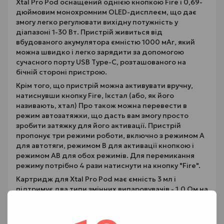
Xtal Pro Pod оснащений однією кнопкою Fire і 0,69-
дюймовим монохромним OLED-дисплеєм, що дає
змогу легко регулювати вихідну потужність у
діапазоні 1-30 Вт. Пристрій живиться від
вбудованого акумулятора ємністю 1000 мАг, який
можна швидко і легко зарядити за допомогою
сучасного порту USB Type-C, розташованого на
бічній стороні пристрою.
Крім того, що пристрій можна активувати вручну,
натиснувши кнопку Fire, Ікстал (або, як його
називають, хтал) Про також можна перевести в
режим автозатяжки, що дасть вам змогу просто
зробити затяжку для його активації. Пристрій
пропонує три режими роботи, включно з режимом A
для автотяги, режимом B для активації кнопкою і
режимом AB для обох режимів. Для перемикання
режиму потрібно 4 рази натиснути на кнопку "Fire".
Картридж для Xtal Pro Pod має ємність 3 мл і
підтримує два типи змінних випаровувачів - 1.0 Ом на
спіралі і 0.6 Ом на сітці. Система бічного
заправлення дає змогу легко заповнити картридж
вашою улюбленою рідиною. Ви можете