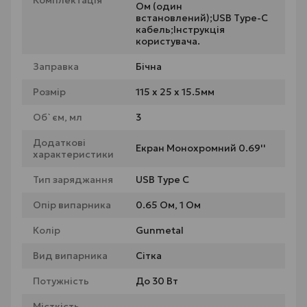
Комплектація
Ом (один
встановлений);USB Type-C
кабель;Інструкція
користувача.
Заправка
Бічна
Розмір
115 х 25 х 15.5мм
Об`єм, мл
3
Додаткові
Екран Монохромний 0.69''
характеристики
Тип заряджання
USB Type C
Опір випарника
0.65 Ом, 1 Ом
Колір
Gunmetal
Вид випарника
Сітка
Потужність
До 30 Вт
Місткість