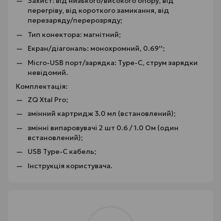
Захист: від низького/високого опору, від
перегріву, від короткого замикання, від
перезаряду/перерозряду;
Тип конектора: магнітний;
Екран/діагональ: монохромний, 0.69'';
Micro-USB порт/зарядка: Type-C, струм зарядки
невідомий.
Комплектація:
ZQ Xtal Pro;
змінний картридж 3.0 мл (встановлений);
змінні випаровувачі 2 шт 0.6 / 1.0 Ом (один
встановлений);
USB Type-C кабель;
Інструкція користувача.