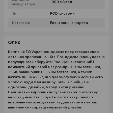
1000 мА·год
акумулятора
Тип
POD-системи
Категорія
Електронні сигарети
Опис
Компанія ZQ Vapor нещодавно представила свою
останню пропозицію - Xtal Pro, вдосконалену версію
популярного набору Xtal Pod. Цей витончений і
компактний пристрій має розміри 110 мм заввишки,
25 мм завширшки і 15,5 мм завтовшки, а також
важить лише 49.5 г, що дає змогу легко носити його
з собою, куди б ви не вирушили. У лінійці є 4
однотонні дизайни, 4 градієнтні дизайни.
Нещодавно виробник випустив також лімітовану
версію, у якій 2 кольори (золотий та срібний) із
витонченими візерунками та діамантом на кнопці
ввімкнення - справді унікальний дизайн.