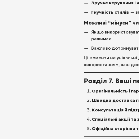
Зручне керування і 
Гнучкість стилів
— зм
Можливі “мінуси” ч
Якщо використовуват
режимах.
Важливо дотримувати
Ці моменти не унікальні
використанням, ваш дос
Розділ 7. Ваші п
Оригінальність і гар
Швидка доставка по
Консультація й під
Спеціальні акції та
Офіційна сторінка т