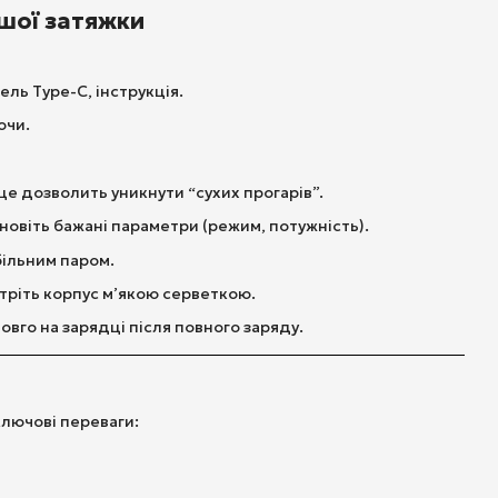
ршої затяжки
ель Type-C, інструкція.
ючи.
це дозволить уникнути “сухих прогарів”.
ановіть бажані параметри (режим, потужність).
більним паром.
отріть корпус м’якою серветкою.
овго на зарядці після повного заряду.
ключові переваги: