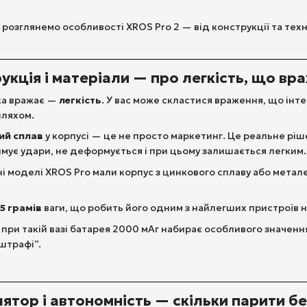
о розглянемо особливості XROS Pro 2 — від конструкції та те
рукція і матеріали — про легкість, що вр
ка вражає —
легкість
. У вас може скластися враження, що інте
шляхом.
ий сплав
у корпусі — це не просто маркетинг. Це реальне ріш
мує удари, не деформується і при цьому залишається легким.
ні моделі XROS Pro мали корпус з цинкового сплаву або метал
5 грамів
ваги, що робить його одним з найлегших пристроїв н
 при такій вазі батарея 2000 мАг набирає особливого значен
штрафі”.
лятор і автономність — скільки парити б