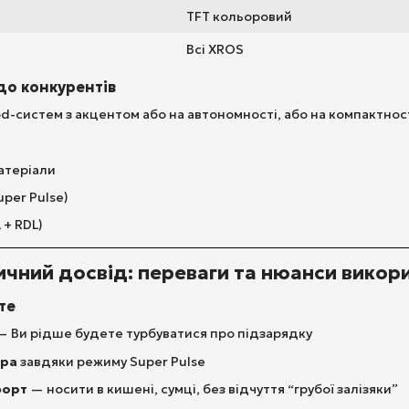
TFT кольоровий
Всі XROS
о конкурентів
od-систем з акцентом або на автономності, або на компактност
матеріали
per Pulse)
 + RDL)
ичний досвід: переваги та нюанси викор
те
 Ви рідше будете турбуватися про підзарядку
ара
завдяки режиму Super Pulse
форт
— носити в кишені, сумці, без відчуття “грубої залізяки”