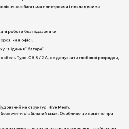
 порівняно з багатьма пристроями і покладеними
 дні роботи без підзарядки.
розі чи в офісі.
у “з’їдання” батареї.
ель Type-C 5 В / 2 А, не допускати глибокої розрядки,
будований на структурі
Hive Mesh
.
забезпечити стабільний смак. Особливо це помітно при
інця затяжки — він залишається насиченим і стабільним.