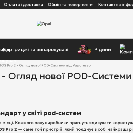
Оплата і доставка
Обмін та повернення
Контактна інфо
Картриджі та випаровувачі
Рідини
ROS Pro 2 - Огляд нової POD-Системи від Vaporesso
 - Огляд нової POD-Системи 
андарт у світі pod-систем
на місці. Кожного року виробники прагнуть здивувати користув
S Pro 2
— саме той пристрій, який поєднує в собі найкращі 