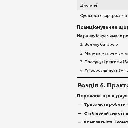
Дисплей
Сумісність картриджів
Позиціонування щод
На ринку існує чимало p
Велику батарею
Малу вагу і преміум 
Просунуті режими (Su
Універсальність (MTL
Розділ 6. Практ
Переваги, що відчує
Тривалість роботи
—
Стабільний смак і п
Компактність і ком