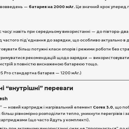
ововведень —
батарея на 2000 мАг
. Це значний крок уперед
 часу: навіть при середньому використанні — до півтора-два
 частого під’єднання до зарядки, що особливо актуально в до
вувати більш потужні класи опорів і режими роботи без страх
римуватися рекомендацій щодо зарядки — використовувати каб
истрій з повністю виснаженою батареєю тощо.
S Pro стандартна батарея — 1200 мАг.)
ні “внутрішні” переваги
Mesh
” — новий картридж і нагрівальний елемент
Corex 3.0
, що по
 більш рівномірно розподілити тепло, уникнути перегрівів і 
Ω картриджами (що часто йдуть у комплекті).
віть при активному використанні смак не “прогинається” до к