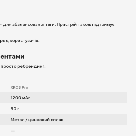
 для збалансованої тяги. Пристрій також підтримує
ред користувачів.
рентами
е просто ребрендинг.
XROS Pro
1200 мАг
90 г
Метал / цинковий сплав
—