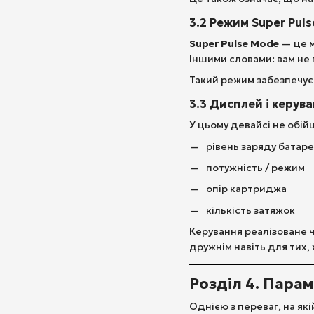
3.2 Режим
Super Puls
Super Pulse Mode
— це м
Іншими словами: вам не 
Такий режим забезпечує 
3.3 Дисплей і керув
У цьому девайсі не обі
рівень заряду батаре
потужність / режим
опір картриджа
кількість затяжок
Керування реалізоване ч
дружнім навіть для тих,
Розділ 4. Парам
Однією з переваг, на які