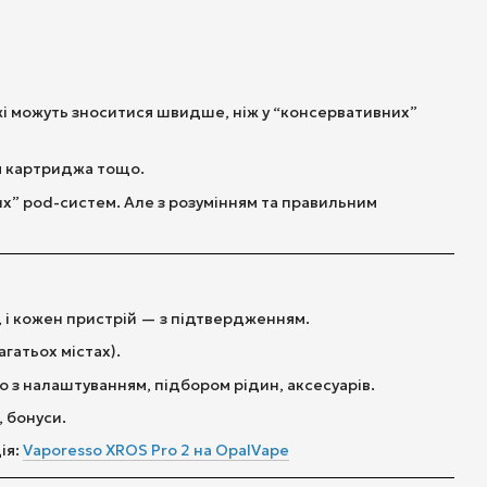
і можуть зноситися швидше, ніж у “консервативних”
я картриджа тощо.
их” pod-систем. Але з розумінням та правильним
і кожен пристрій — з підтвердженням.
гатьох містах).
 з налаштуванням, підбором рідин, аксесуарів.
, бонуси.
ія:
Vaporesso XROS Pro 2 на OpalVape