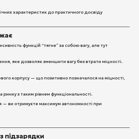
хнічних характеристик до практичного досвіду
ажає
нсивність функцій “тягне” за собою вагу, але тут
ення, яке дозволяє зменшити вагу без втрати міцності.
евого корпусу — що позитивно позначалося на міцності,
а ринку з таким рівнем функціональності.
ня — ви отримуєте максимум автономності при
ез підзарядки