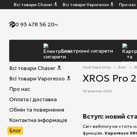
Всі товари Chaser 🔝
Всі товари Vaporesso 🔝
Про нас
Перейти до основного контенту
0 93 478 56 20
Електронні сигарети
Всі товари Chaser 🔝
Opal Vape Shop
Блог
X
XROS Pro 2
Всі товари Vaporesso 🔝
Про нас
10 жовтня 2025
Оплата і доставка
Обмін та повернення
Вступ: новий ст
Контактна інформація
Світ вейпінгу не стоїть 
Блог
функціях.
Vaporesso XRO