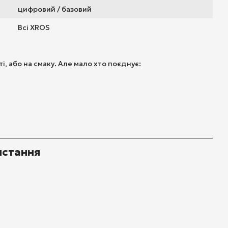
цифровий / базовий
Всі XROS
і, або на смаку. Але мало хто поєднує:
истання