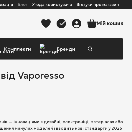
рмація
Блог
Угода користувача
Відгуки про магазин
Мій кошик
Комплекти
Бренди
від Vaporesso
ачів — інноваціями в дизайні, електроніці, матеріалах або
рішення минулих моделей і вводить нові стандарти у 2025