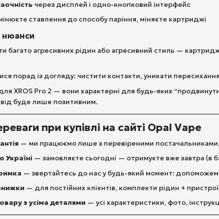
наочність
через дисплей і одно-кнопковий інтерфейс
інюєте ставлення до способу паріння, міняєте картриджі
и нюанси
и багато агресивних рідин або агресивний стиль — картридж
ся порад із догляду: чистити контакти, уникати пересиханн
 для XROS Pro 2 — вони характерні для будь-яких “продвинут
від буде лише позитивним.
ереваги при купівлі на сайті Opal Vape
антія
— ми працюємо лише з перевіреними постачальниками, 
 Україні
— замовляєте сьогодні — отримуєте вже завтра (в ба
тримка
— звертайтесь до нас у будь-який момент: допоможемо
 знижки
— для постійних клієнтів, комплекти рідин + пристрої
овару з усіма деталями
— усі характеристики, фото, інструкц