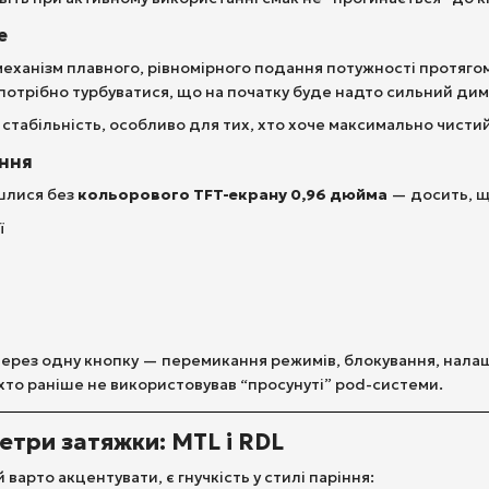
e
еханізм плавного, рівномірного подання потужності протягом 
потрібно турбуватися, що на початку буде надто сильний дим, 
стабільність, особливо для тих, хто хоче максимально чистий
ання
йшлися без
кольорового TFT-екрану 0,96 дюйма
— досить, щ
ї
ерез одну кнопку — перемикання режимів, блокування, налашт
 хто раніше не використовував “просунуті” pod-системи.
етри затяжки: MTL і RDL
й варто акцентувати, є гнучкість у стилі паріння: