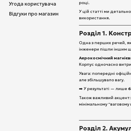
році.
Угода користувача
У цій статті ми детальн
Відгуки про магазин
використання.
Розділ 1. Конст
Одна з перших речей, я
інженери пішли іншим 
Аерокосмічний магнієв
Корпус одночасно витри
Увага: попередні офіцій
але збільшувало вагу.
➡️ У результаті — лише
6
Також важливий акцент:
мінімальному “ваговому 
Розділ 2. Акуму