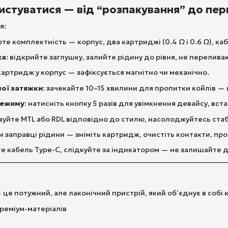
ристуватися — від “розпакування” до пе
я:
рте комплектність — корпус, два картриджі (0.4 Ω і 0.6 Ω), каб
жа
: відкрийте заглушку, залийте рідину до рівня, не перелива
 картридж у корпус — зафіксується магнітно чи механічно.
ої затяжки
: зачекайте 10–15 хвилини для пропитки койлів — 
режиму
: натисніть кнопку 5 разів для увімкнення девайсу, вст
вуйте MTL або RDL відповідно до стилю, насолоджуйтесь ста
ри заправці рідини — зніміть картридж, очистіть контакти, пр
те кабель Type-C, слідкуйте за індикатором — не залишайте д
 це потужний, але лаконічний пристрій, який об’єднує в собі 
преміум-матеріалів