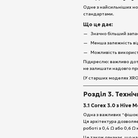
Одне з найсильніших н
стандартами.
Що це дає:
Значно більший запас
Менша залежність від
Можливість використо
Підкреслю: важливо дот
не залишати надовго пр
(У старших моделях XRO
Розділ 3. Техніч
3.1 Corex 3.0 з Hive 
Одна з важливих “фішок
Ця архітектура дозволяє
роботі з 0,4 Ω або 0,6 
Це також означає, що на