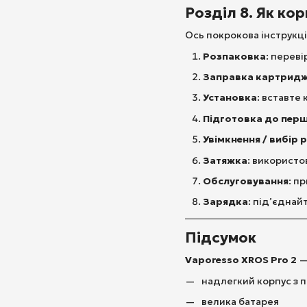
Розділ 8. Як ко
Ось покрокова інструкці
Розпаковка
: переві
Заправка картрид
Установка
: вставте
Підготовка до перш
Увімкнення / вибір 
Затяжка
: використо
Обслуговування
: п
Зарядка
: під’єднай
Підсумок
Vaporesso XROS Pro 2
—
надлегкий корпус з 
велика батарея