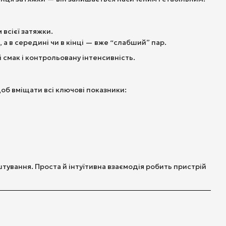
всієї затяжки.
а в середині чи в кінці — вже “слабший” пар.
 смак і контрольовану інтенсивність.
об вміщати всі ключові показники:
ування. Проста й інтуїтивна взаємодія робить пристрій