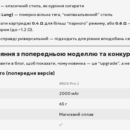
— класичний стиль, як куріння сигарети
t Lung)
— помірно вільна тяга, “напівкальянний” стиль
вати картриджі
0.4 Ω
для більш “парного” режиму, або
0.6 Ω
—
ром (до ~1.2 Ω).
 справді універсальний — підходить для різних вподобань се
вняння з попередньою моделлю та конку
вити в блог, щоб показати, чому новинка — це “upgrade”, а н
ro (попередня версія)
XROS Pro 2
2000 мАг
65 г
Магнієвий сплав
✅