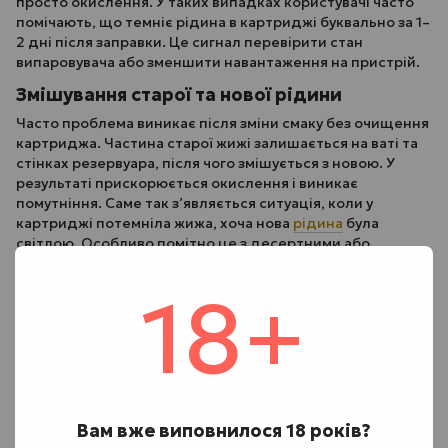
просто окислення. У таких випадках користувачі часто
помічають, що темніє рідина в картриджі буквально за 1–
2 дні після заправки. Це сигнал перевірити стан
випаровувача або зменшити навантаження на пристрій.
Змішування старої та нової рідини
Часто проблема виникає після зміни смаку без очищення
картриджа. Частина старої жижі залишається на ваті та
стінках резервуара, після чого змішується з новою. У
результаті прискорюється окислення і виникає
помутніння. Саме так з’являється ситуація, коли у
картриджі потемніла жижа, хоча нова
рідина
була
світлою. Особливо помітно це з десертними або
тютюновими ароматами.
18+
Щоб запобігти потемнінню:
Не змішуйте різні смаки без очищення картриджа.
Не доливайте нову рідину у старі залишки.
Регулярно промивайте резервуар теплою водою.
Давайте картриджу повністю висохнути після
очищення.
Вам вже виповнилося 18 років?