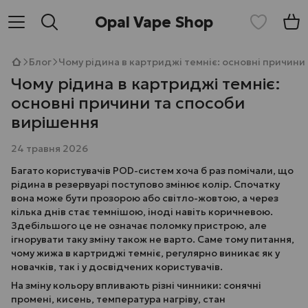
Opal Vape Shop
Блог
Чому рідина в картриджі темніє: основні причини
Чому рідина в картриджі темніє:
основні причини та способи
вирішення
24 травня 2026
Багато користувачів POD-систем хоча б раз помічали, що
рідина в резервуарі поступово змінює колір. Спочатку
вона може бути прозорою або світло-жовтою, а через
кілька днів стає темнішою, іноді навіть коричневою.
Здебільшого це не означає поломку пристрою, але
ігнорувати таку зміну також не варто. Саме тому питання,
чому жижа в картриджі темніє, регулярно виникає як у
новачків, так і у досвідчених користувачів.
На зміну кольору впливають різні чинники: сонячні
промені, кисень, температура нагріву, стан