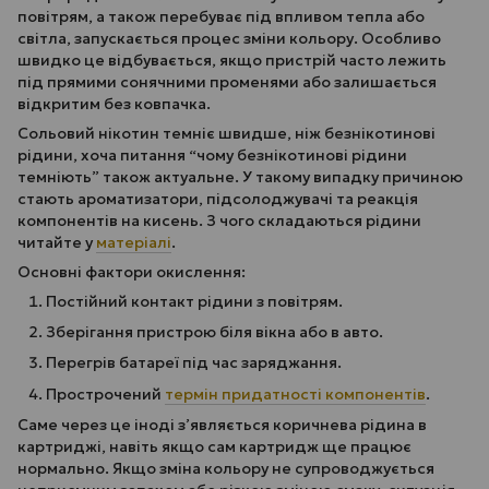
повітрям, а також перебуває під впливом тепла або
світла, запускається процес зміни кольору. Особливо
швидко це відбувається, якщо пристрій часто лежить
під прямими сонячними променями або залишається
відкритим без ковпачка.
Сольовий нікотин темніє швидше, ніж безнікотинові
рідини, хоча питання “чому безнікотинові рідини
темніють” також актуальне. У такому випадку причиною
стають ароматизатори, підсолоджувачі та реакція
компонентів на кисень. З чого складаються рідини
читайте у
матеріалі
.
Основні фактори окислення:
Постійний контакт рідини з повітрям.
Зберігання пристрою біля вікна або в авто.
Перегрів батареї під час заряджання.
Прострочений
термін придатності компонентів
.
Саме через це іноді з’являється коричнева рідина в
картриджі, навіть якщо сам картридж ще працює
нормально. Якщо зміна кольору не супроводжується