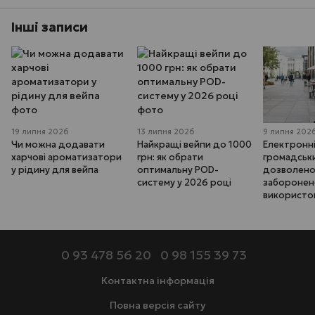
Інші записи
19 липня 2026
13 липня 2026
9 липня 202
Чи можна додавати
Найкращі вейпи до 1000
Електронні
харчові ароматизатори
грн: як обрати
громадськи
у рідину для вейпа
оптимальну POD-
дозволено,
систему у 2026 році
забороне
використо
0 93 478 56 20
0 98 155 39 73
Контактна інформація
Повна версія сайту