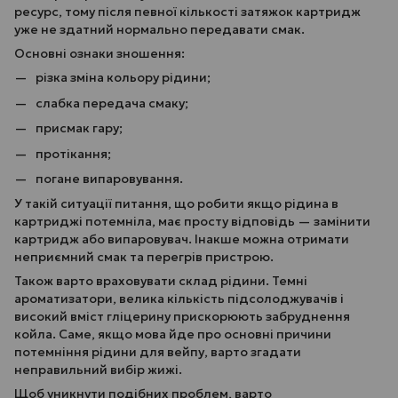
ресурс, тому після певної кількості затяжок картридж
уже не здатний нормально передавати смак.
Основні ознаки зношення:
різка зміна кольору рідини;
слабка передача смаку;
присмак гару;
протікання;
погане випаровування.
У такій ситуації питання, що робити якщо рідина в
картриджі потемніла, має просту відповідь — замінити
картридж або випаровувач. Інакше можна отримати
неприємний смак та перегрів пристрою.
Також варто враховувати склад рідини. Темні
ароматизатори, велика кількість підсолоджувачів і
високий вміст гліцерину прискорюють забруднення
койла. Саме, якщо мова йде про основні причини
потемніння рідини для вейпу, варто згадати
неправильний вибір жижі.
Щоб уникнути подібних проблем, варто