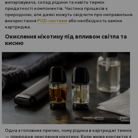
випаровувача, склад рідини та навіть термін
придатності компонентів. Частина процесів є
природною, але деякі можуть свідчити про неправильне
використання
POD-системи
або необхідність заміни
картриджа.
Окислення нікотину під впливом світла та
кисню
Одна з головних причин, чому рідина в картриджі темніє
— природне окислення нікотину. Коли жижа контактує з