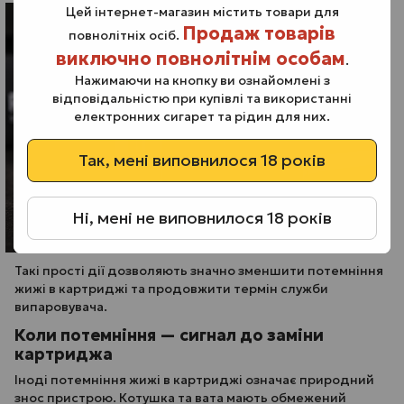
Цей інтернет-магазин містить товари для
Продаж товарів
повнолітніх осіб.
виключно повнолітнім особам
.
Нажимаючи на кнопку ви ознайомлені з
відповідальністю при купівлі та використанні
електронних сигарет та рідин для них.
Так, мені виповнилося 18 років
Ні, мені не виповнилося 18 років
Такі прості дії дозволяють значно зменшити потемніння
жижі в картриджі та продовжити термін служби
випаровувача.
Коли потемніння — сигнал до заміни
картриджа
Іноді потемніння жижі в картриджі означає природний
знос пристрою. Котушка та вата мають обмежений