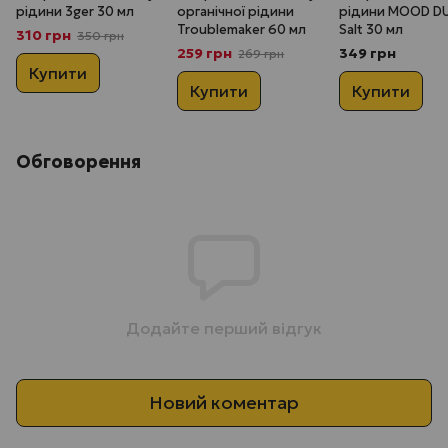
рідини 3ger 30 мл
органічної рідини
рідини MOOD D
Troublemaker 60 мл
Salt 30 мл
310 грн
350 грн
259 грн
349 грн
269 грн
Купити
Купити
Купити
Обговорення
Додайте перший відгук
Новий коментар