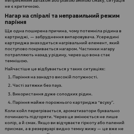
неприємним запахом або різкою зміною смаку, ситуація
не є критичною.
Нагар на спіралі та неправильний режим
паріння
Ще одна поширена причина, чому потемніла рідина в
картриджі, — забруднення випаровувача. Усередині
картриджа знаходиться нагрівальний елемент, який
поступово покривається нагаром. Частинки нагару
потрапляють назад у рідину, через що вона стає
темнішою.
Найчастіше це відбувається у таких ситуаціях:
Паріння на занадто високій потужності.
Часті затяжки без пауз.
Використання дуже солодких рідин.
Паріння майже порожнього картриджа “всуху”.
Коли койл перегрівається, ароматизатори буквально
починають підгоряти. Через це змінюється не лише
колір, а й смак. Якщо ви відчуваєте гіркоту або палений
присмак, а в резервуарі видно темну жижу — це вже не