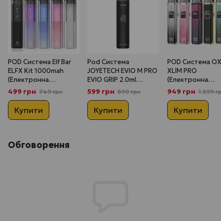
POD Система Elf Bar
Pod Система
POD Система O
ELFX Kit 1000mah
JOYETECH EVIO M PRO
XLIM PRO
(Електронна
EVIO GRIP 2.0ml
(Електронна
сигарета)
1100mAh Black
сигарета)
499 грн
599 грн
949 грн
749 грн
699 грн
1 399 г
Купити
Купити
Купити
Обговорення