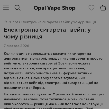
Opal Vape Shop
Блог
Електронна сигарета і вейп: у чому різниця
Електронна сигарета і вейп: у
чому різниця
7 лютого 2026
Коли людина переходить з класичних сигарет на
альтернативні пристрої, перше питання звучить просто:
вейп чи електронна сигарета? Зовні вони можуть
виглядати схоже, але принцип використання,
потужність, автономність і навіть формат затяжки
відрізняються. Саме тому варто з’ясувати, чим
відрізняється вейп від електронної сигарети, щоб не
помилитися з вибором.
Нерідко поняття плутають. У розмовній мові всі пристрої
називають вейпами, хоча технічно це різні системи.
Якщо коротко — різниця між ними полягає в конструкції,
рівні налаштувань і способі споживання пари. Далі