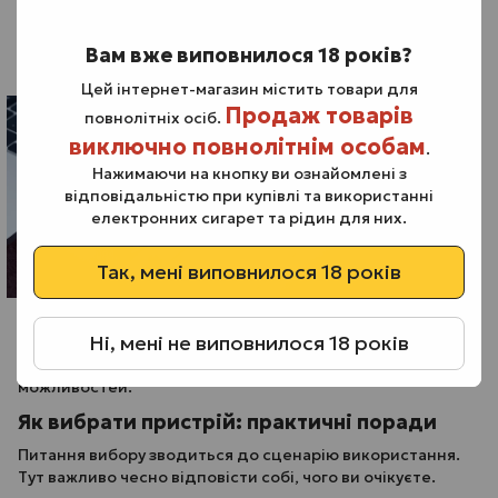
кальянна.
Кількість пари. Вейп створює більше пари завдяки
Вам вже виповнилося 18 років?
вищій потужності.
Цей інтернет-магазин містить товари для
Продаж товарів
повнолітніх осіб.
виключно повнолітнім особам
.
Нажимаючи на кнопку ви ознайомлені з
відповідальністю при купівлі та використанні
електронних сигарет та рідин для них.
Так, мені виповнилося 18 років
Саме у цих моментах полягає різниця між вейпом і
Ні, мені не виповнилося 18 років
електронною сигаретою на практиці. Якщо коротко —
вейп відрізняється від електронної сигарети масштабом
можливостей.
Як вибрати пристрій: практичні поради
Питання вибору зводиться до сценарію використання.
Тут важливо чесно відповісти собі, чого ви очікуєте.