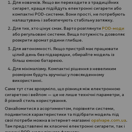
Для новачків. Якщо ви переходите з традиційних
сигарет, краще підійдуть електронні сигарети або
компактні POD-системи. Вони прості, не потребують
налаштувань і забезпечують стабільну затяжку.
Для тих, хто цінує смак. Варто розглянути
POD-моди
або регульовані системи. Вища потужність дозволяє
розкрити аромат рідини глибше.
Для автономності. Якщо пристрій має працювати
цілий день без підзарядки, обирайте модель із
більш ємною батареєю.
Для мінімалізму. Компактні рішення з невеликим
розміром будуть зручніші у повсякденному
використанні.
Саме тут стає зрозуміло, що різниця між електронною
сигаретою і вейпом — це не лише технічні параметри, а
й різний стиль користування.
Ознайомитися з асортиментом, порівняти системи,
подивитися характеристики та підібрати модель під
свої потреби можна в інтернет-магазині
opalvape.com.ua
.
Там представлені як класичні електронні сигарети, так і