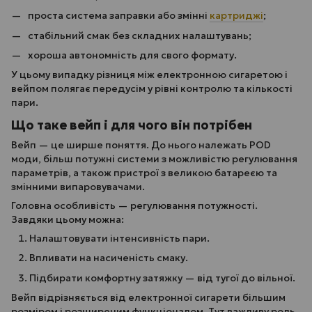
проста система заправки або змінні
картриджі
;
стабільний смак без складних налаштувань;
хороша автономність для свого формату.
У цьому випадку різниця між електронною сигаретою і
вейпом полягає передусім у рівні контролю та кількості
пари.
Що таке вейп і для чого він потрібен
Вейп — це ширше поняття. До нього належать POD
моди, більш потужні системи з можливістю регулювання
параметрів, а також пристрої з великою батареєю та
змінними випаровувачами.
Головна особливість — регулювання потужності.
Завдяки цьому можна:
Налаштовувати інтенсивність пари.
Впливати на насиченість смаку.
Підбирати комфортну затяжку — від тугої до вільної.
Вейп відрізняється від електронної сигарети більшим
розміром і розширеним функціоналом. Тут важливу роль