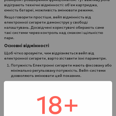
відіграють технічні відмінності: об’єм картриджа,
ємність батареї, можливість змінювати режими.
Якщо говорити простіше, вейп відмінність від
електронної сигарети демонструє у свободі
налаштувань. Досвідчені користувачі обирають саме
такі системи через контроль над смаком і щільністю
пари.
Основні відмінності
Щоб чітко зрозуміти, чим відрізняється вейп від
електронної сигарети, варто зіставити їхні параметри.
Потужність Електронні сигарети мають фіксовану або
мінімально регульовану потужність. Вейп-системи
дозволяють змінювати цей показник.
Розмір.
Pod-системи
компактні та легко поміщаються
в кишені. Pod-моди та потужніші системи більші.
18+
Автономність. Через більшу батарею вейп часто
працює довше без підзарядки.
Формат затяжки. У електронних сигарет — туга
сигаретна затяжка. У вейпів можлива і легка