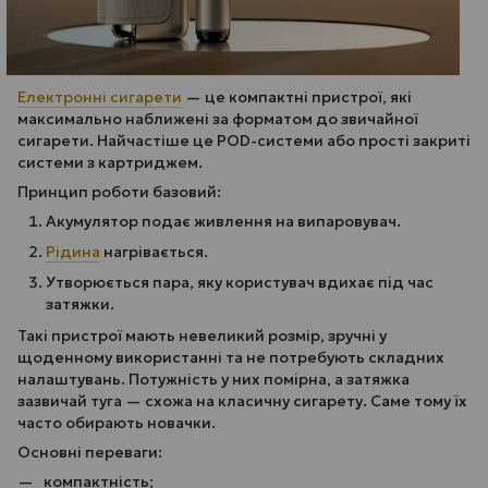
Електронні сигарети
— це компактні пристрої, які
максимально наближені за форматом до звичайної
сигарети. Найчастіше це POD-системи або прості закриті
системи з картриджем.
Принцип роботи базовий:
Акумулятор подає живлення на випаровувач.
Рідина
нагрівається.
Утворюється пара, яку користувач вдихає під час
затяжки.
Такі пристрої мають невеликий розмір, зручні у
щоденному використанні та не потребують складних
налаштувань. Потужність у них помірна, а затяжка
зазвичай туга — схожа на класичну сигарету. Саме тому їх
часто обирають новачки.
Основні переваги:
компактність;