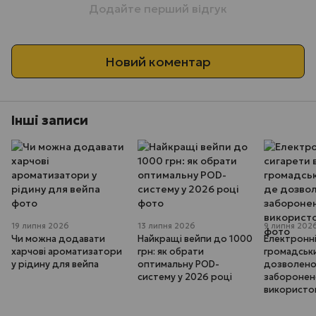
Додайте перший відгук
Новий коментар
Інші записи
19 липня 2026
13 липня 2026
9 липня 202
Чи можна додавати
Найкращі вейпи до 1000
Електронні
харчові ароматизатори
грн: як обрати
громадськи
у рідину для вейпа
оптимальну POD-
дозволено,
систему у 2026 році
забороне
використо