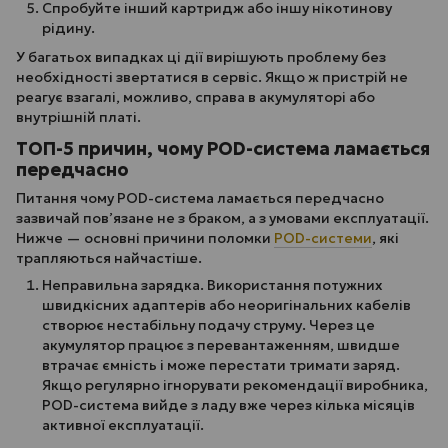
Спробуйте інший картридж або іншу нікотинову
рідину.
У багатьох випадках ці дії вирішують проблему без
необхідності звертатися в сервіс. Якщо ж пристрій не
реагує взагалі, можливо, справа в акумуляторі або
внутрішній платі.
ТОП-5 причин, чому POD-система ламається
передчасно
Питання чому POD-система ламається передчасно
зазвичай пов’язане не з браком, а з умовами експлуатації.
Нижче — основні причини поломки
POD-системи
, які
трапляються найчастіше.
Неправильна зарядка. Використання потужних
швидкісних адаптерів або неоригінальних кабелів
створює нестабільну подачу струму. Через це
акумулятор працює з перевантаженням, швидше
втрачає ємність і може перестати тримати заряд.
Якщо регулярно ігнорувати рекомендації виробника,
POD-система вийде з ладу вже через кілька місяців
активної експлуатації.