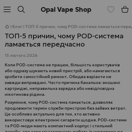
Opal Vape Shop
Блог
ТОП-5 причин, чому POD-система ламається пер
ТОП-5 причин, чому POD-система
ламається передчасно
15 лютого 2026
Коли POD-система не працює, більшість користувачів
або одразу шукають новий пристрій, або намагаються
зробити самостійний ремонт. Обидва варіанти не
завжди виправдані. Часто причина банальна: зношені
картриджі, неправильна зарядка або невідповідна
нікотинова рідина.
Розуміння, чому POD-система ламається, дозволяє
продовжити термін служби пристрою без зайвих витрат.
Це особливо актуально для тих, хто активно
використовує електронні сигарети щодня. POD-системи
та POD-моди мають компактний корпус і стильний
дизайн, але саме мініатюрність робить їх чутливими до