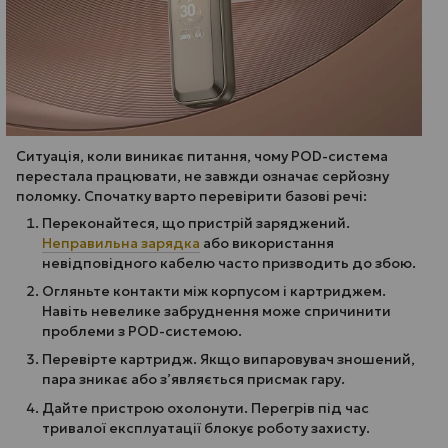
Ситуація, коли виникає питання, чому POD-система
перестала працювати, не завжди означає серйозну
поломку. Спочатку варто перевірити базові речі:
Переконайтеся, що пристрій заряджений.
Неправильна зарядка
або використання
невідповідного кабелю часто призводить до збою.
Огляньте контакти між корпусом і картриджем.
Навіть невелике забруднення може спричинити
проблеми з POD-системою.
Перевірте картридж. Якщо випаровувач зношений,
пара зникає або з’являється присмак гару.
Дайте пристрою охолонути. Перегрів під час
тривалої експлуатації блокує роботу захисту.