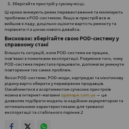
Зберігайте пристрій у сухому місці.
Ці кроки знижують ризик перевантаження та мінімізують
проблеми з POD-системою. Якщо ж пристрій все ж
вийшов з ладу, доцільно оцінити вартість ремонту та
порівняти її з ціною нового девайса.
Висновок: зберігайте свою POD-систему у
справному стані
Більшість ситуацій, коли POD-система не працює,
пов’язані з помилками експлуатації. Розуміння того, чому
POD-система перестала працювати, допомагає уникнути
повторення тих самих проблем.
Якісні POD-системи, POD-моди, картриджі та нікотинову
рідину варто обирати у перевірених продавців.
Ознайомитися з асортиментом сучасних пристроїв
можна в інтернет-магазині
opalvape.com.ua
— це
дозволяє підібрати модель із надійним акумулятором та
оптимальними характеристиками для тривалої
експлуатації та стабільного паріння.2