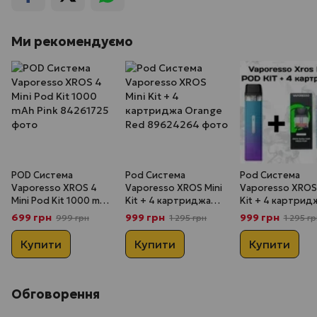
Ми рекомендуємо
POD Система
Pod Система
Pod Система
Vaporesso XROS 4
Vaporesso XROS Mini
Vaporesso XROS 
Mini Pod Kit 1000 mAh
Kit + 4 картриджа
Kit + 4 картрид
Pink
Orange Red
Grape Purple
699 грн
999 грн
999 грн
999 грн
1 295 грн
1 295 гр
Купити
Купити
Купити
Обговорення