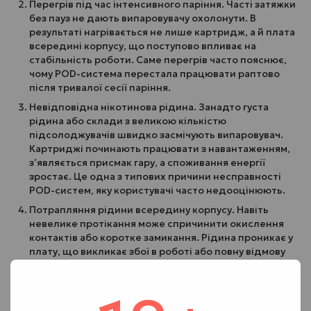
Перегрів під час інтенсивного паріння. Часті затяжки
без пауз не дають випаровувачу охолонути. В
результаті нагрівається не лише картридж, а й плата
всередині корпусу, що поступово впливає на
стабільність роботи. Саме перегрів часто пояснює,
чому POD-система перестала працювати раптово
після тривалої сесії паріння.
Невідповідна нікотинова рідина. Занадто густа
рідина або склади з великою кількістю
підсолоджувачів швидко засмічують випаровувач.
Картриджі починають працювати з навантаженням,
з’являється присмак гару, а споживання енергії
зростає. Це одна з типових причини несправності
POD-систем, яку користувачі часто недооцінюють.
Потрапляння рідини всередину корпусу. Навіть
невелике протікання може спричинити окислення
контактів або коротке замикання. Рідина проникає у
плату, що викликає збої в роботі або повну відмову
пристрою. У таких випадках виникають системні
проблеми, які складно усунути без сервісного
втручання. Одна з ознак —
POD-система парить сама
по собі
.