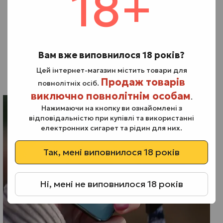
18+
Механічні пошкодження та знос. Падіння, удари або
тривала експлуатація без обслуговування поступово
впливають на внутрішні елементи. Порушується
контакт між акумулятором і картриджем,
под-
система не розпізнає картридж
, з’являються перебої
Вам вже виповнилося 18 років?
в подачі струму. Саме такі чинники часто пояснюють,
Цей інтернет-магазин містить товари для
чому POD-система ламається навіть при зовні цілому
Продаж товарів
корпусі.
повнолітніх осіб.
виключно повнолітнім особам
.
Нажимаючи на кнопку ви ознайомлені з
відповідальністю при купівлі та використанні
електронних сигарет та рідин для них.
Так, мені виповнилося 18 років
Ні, мені не виповнилося 18 років