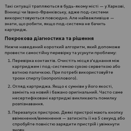
Такі ситуації трапляються в будь-якому місті — у Харкові,
Вінниці чи Івано-Франківську, адже под-системи
використовуються повсюдно. Але найважливіше —
знати, що робити, якщо под-система не бачить
картридж.
Покрокова діагностика та рішення
Нижче наведений короткий алгоритм, який допоможе
провести самостійну перевірку та усунути проблему:
Перевірка контактів. Очистіть місця з'єднання між
картриджем і под-системою сухою серветкою або
ватною паличкою. При потребі використовуйте
трохи спирту (ізопропілового).
Огляд картриджа. Якщо є сумніви у його якості,
замініть на новий і бажано оригінальний. Часто саме
несертифіковані картриджі викликають помилку
розпізнавання.
Перезапуск пристрою. Деякі пристрої мають кнопку
ввімкнення/вимкнення — затисніть її на 5 секунд або
спробуйте повністю зарядити пристрій і увімкнути
знову.