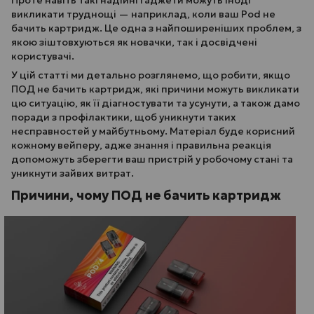
Проте навіть такі надійні гаджети можуть іноді
викликати труднощі — наприклад, коли ваш Pod не
бачить картридж. Це одна з найпоширеніших проблем, з
якою зіштовхуються як новачки, так і досвідчені
користувачі.
У цій статті ми детально розглянемо, що робити, якщо
ПОД не бачить картридж, які причини можуть викликати
цю ситуацію, як її діагностувати та усунути, а також дамо
поради з профілактики, щоб уникнути таких
несправностей у майбутньому. Матеріал буде корисний
кожному вейперу, адже знання і правильна реакція
допоможуть зберегти ваш пристрій у робочому стані та
уникнути зайвих витрат.
Причини, чому ПОД не бачить картридж