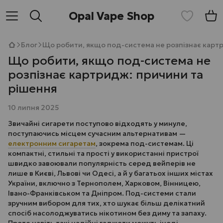
Opal Vape Shop
Блог
Що робити, якщо под-система не розпізнає карт
Що робити, якщо под-система не
розпізнає картридж: причини та
рішення
10 липня 2025
Звичайні сигарети поступово відходять у минуле,
поступаючись місцем сучасним альтернативам —
електронним сигаретам
, зокрема под-системам. Ці
компактні, стильні та прості у використанні пристрої
швидко завоювали популярність серед вейперів не
лише в Києві, Львові чи Одесі, а й у багатьох інших містах
України, включно з Тернополем, Харковом, Вінницею,
Івано-Франківськом та Дніпром. Под-системи стали
зручним вибором для тих, хто шукає більш делікатний
спосіб насолоджуватись нікотином без диму та запаху.