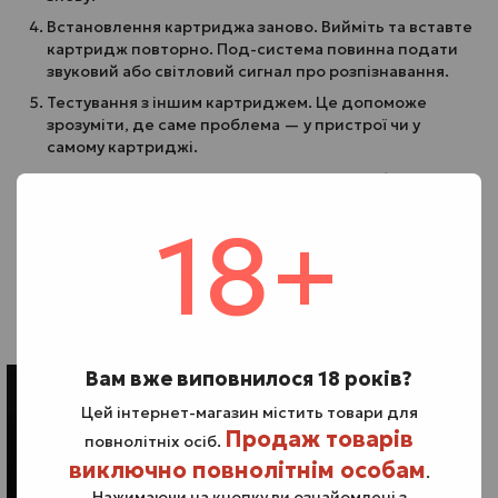
Встановлення картриджа заново. Вийміть та вставте
картридж повторно. Под-система повинна подати
звуковий або світловий сигнал про розпізнавання.
Тестування з іншим картриджем. Це допоможе
зрозуміти, де саме проблема — у пристрої чи у
самому картриджі.
Звернення до сервісу. Якщо жоден спосіб не
допомагає, можливо, причина — у внутрішній
18+
несправності. У такому разі краще звернутись до
спеціалістів або замінити под-систему.
Пам’ятайте: що робити коли ПОД не реагує на картридж
— це не лише питання ремонту, а й безпеки.
Поради щодо профілактики
Вам вже виповнилося 18 років?
Цей інтернет-магазин містить товари для
Продаж товарів
повнолітніх осіб.
виключно повнолітнім особам
.
Нажимаючи на кнопку ви ознайомлені з