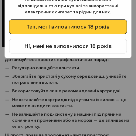
відповідальністю при купівлі та використанні
електронних сигарет та рідин для них.
Так, мені виповнилося 18 років
Ні, мені не виповнилося 18 років
Щоб уникнути ситуацій, коли Pod не бачить картридж,
дотримуйтеся простих профілактичних порад:
Регулярно очищуйте контакти.
Зберігайте пристрій у сухому середовищі, уникайте
потрапляння вологи.
Використовуйте лише рекомендовані картриджі.
Не вставляйте картридж під кутом чи із силою — це
може пошкодити контакти.
Не залишайте под-систему в машині під прямими
сонячними променями або на морозі — це впливає на
електроніку.
Ці прості правила продовжать життя пристрою,