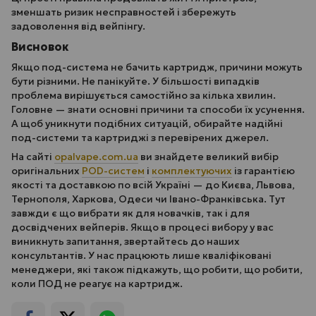
зменшать ризик несправностей і збережуть
задоволення від вейпінгу.
Висновок
Якщо под-система не бачить картридж, причини можуть
бути різними. Не панікуйте. У більшості випадків
проблема вирішується самостійно за кілька хвилин.
Головне — знати основні причини та способи їх усунення.
А щоб уникнути подібних ситуацій, обирайте надійні
под-системи та картриджі з перевірених джерел.
На сайті
opalvape.com.ua
ви знайдете великий вибір
оригінальних
POD-систем
і
комплектуючих
із гарантією
якості та доставкою по всій Україні — до Києва, Львова,
Тернополя, Харкова, Одеси чи Івано-Франківська. Тут
завжди є що вибрати як для новачків, так і для
досвідчених вейперів. Якщо в процесі вибору у вас
виникнуть запитання, звертайтесь до наших
консультантів. У нас працюють лише кваліфіковані
менеджери, які також підкажуть, що робити, що робити,
коли ПОД не реагує на картридж.