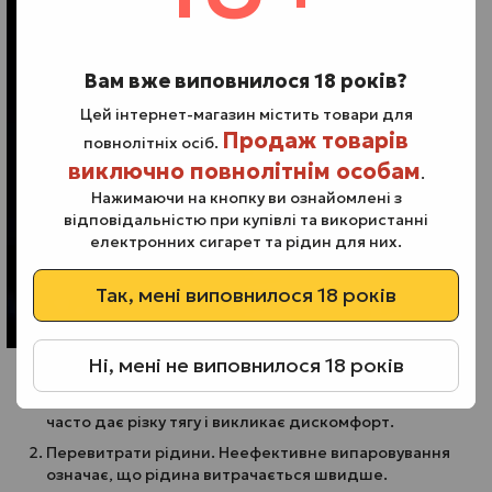
Вам вже виповнилося 18 років?
Цей інтернет-магазин містить товари для
Продаж товарів
повнолітніх осіб.
виключно повнолітнім особам
.
Нажимаючи на кнопку ви ознайомлені з
відповідальністю при купівлі та використанні
електронних сигарет та рідин для них.
Так, мені виповнилося 18 років
Ні, мені не виповнилося 18 років
На практиці це призводить до:
Постійного подразнення горла. Старий випарник
часто дає різку тягу і викликає дискомфорт.
Перевитрати рідини. Неефективне випаровування
означає, що рідина витрачається швидше.