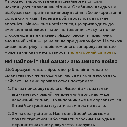
У процесі використання в атомайзері на спіралі
накопичуються залишки рідини. Особливо швидко це
відбувається при інтенсивному парінні або використанні
солодких міксів. Через це койл поступово втрачає
здатність рівномірно нагріватися, що призводить до
зменшення кількості пари, погіршення смаку та появи
сторонніх відтінків смаку. Якщо говорити практично,
зношений койл — це не лише про дискомфорт. Це також
ризик перегріву та нерівномірного випаровування, що
може викликати несправності в
електронній сигареті
.
Які найпомітніші ознаки зношеного койла
Щоб зрозуміти, що спіраль потрібно міняти, варто
орієнтуватися не на один сигнал, а на комплекс ознак.
Найчастіше вони проявляються поступово:
Поява присмаку горілого. Якщо під час затяжки
відчувається різкий, неприємний присмак — це
класичний сигнал, що випарник вже не справляється.
В такій ситуації затягувати з заміною не варто.
Зміна смаку рідини. Навіть знайомий смак може
почати “губитися” або ставати плоским. Це одна з
перших ознак зносу, яку часто ігнорують.