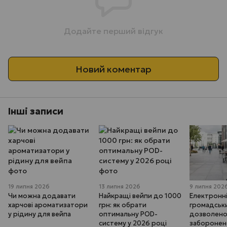
Додайте перший відгук
Новий коментар
Інші записи
19 липня 2026
13 липня 2026
9 липня 202
Чи можна додавати
Найкращі вейпи до 1000
Електронні
харчові ароматизатори
грн: як обрати
громадськи
у рідину для вейпа
оптимальну POD-
дозволено,
систему у 2026 році
забороне