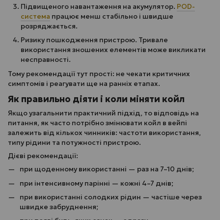
Підвищеного навантаження на акумулятор.
POD-
система
працює менш стабільно і швидше
розряджається.
Ризику пошкодження пристрою. Тривале
використання зношених елементів може викликати
несправності.
Тому рекомендації тут прості: не чекати критичних
симптомів і реагувати ще на ранніх етапах.
Як правильно діяти і коли міняти койл
Якщо узагальнити практичний підхід, то відповідь на
питання, як часто потрібно змінювати койл в вейпі
залежить від кількох чинників: частоти використання,
типу рідини та потужності пристрою.
Дієві рекомендації:
при щоденному використанні — раз на 7–10 днів;
при інтенсивному парінні — кожні 4–7 днів;
при використанні солодких рідин — частіше через
швидке забруднення;