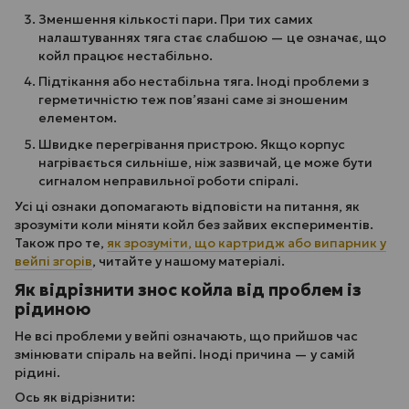
Зменшення кількості пари. При тих самих
налаштуваннях тяга стає слабшою — це означає, що
койл працює нестабільно.
Підтікання або нестабільна тяга. Іноді проблеми з
герметичністю теж пов’язані саме зі зношеним
елементом.
Швидке перегрівання пристрою. Якщо корпус
нагрівається сильніше, ніж зазвичай, це може бути
сигналом неправильної роботи спіралі.
Усі ці ознаки допомагають відповісти на питання, як
зрозуміти коли міняти койл без зайвих експериментів.
Також про те,
як зрозуміти, що картридж або випарник у
вейпі згорів
, читайте у нашому матеріалі.
Як відрізнити знос койла від проблем із
рідиною
Не всі проблеми у вейпі означають, що прийшов час
змінювати спіраль на вейпі. Іноді причина — у самій
рідині.
Ось як відрізнити: