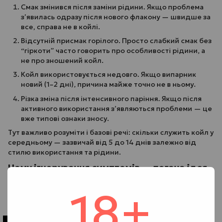
Смак змінився після заміни рідини. Якщо проблема
з’явилась одразу після нового флакону — швидше за
все, справа не в койлі.
Відсутній присмак горілого. Просто слабкий смак без
“гіркоти” часто говорить про особливості рідини, а
не про зношений койл.
Койл використовується недовго. Якщо випарник
новий (1–2 дні), причина майже точно не в ньому.
Різка зміна після інтенсивного паріння. Якщо після
активного використання з’являються проблеми — це
вже типові ознаки зносу.
Тут важливо розуміти і базові речі: скільки служить койл у
середньому — зазвичай від 5 до 14 днів залежно від
стилю використання та рідини.
Чому ігнорування симптомів — погана ідея
Багато користувачів відкладають заміну, хоча вже
18+
очевидно, коли потрібно замінити спіраль в вейпі.
Причина проста — здається, що “ще трохи можна”.