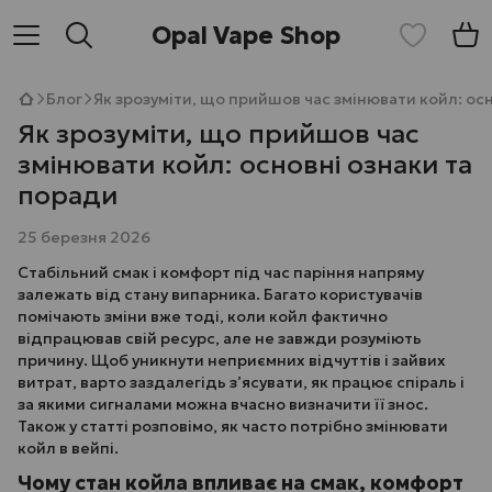
Opal Vape Shop
Блог
Як зрозуміти, що прийшов час змінювати койл: ос
Як зрозуміти, що прийшов час
змінювати койл: основні ознаки та
поради
25 березня 2026
Стабільний смак і комфорт під час паріння напряму
залежать від стану випарника. Багато користувачів
помічають зміни вже тоді, коли койл фактично
відпрацював свій ресурс, але не завжди розуміють
причину. Щоб уникнути неприємних відчуттів і зайвих
витрат, варто заздалегідь з’ясувати, як працює спіраль і
за якими сигналами можна вчасно визначити її знос.
Також у статті розповімо, як часто потрібно змінювати
койл в вейпі.
Чому стан койла впливає на смак, комфорт