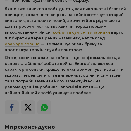
при появі будь-яких ознак — одразу.
Якщо вже виникла необхідність, важливо знати і базовий
принцип, як замінити спіраль на вейпі: витягнути старий
випарник, встановити новий, змочити його рідиною та
дати просочитися кілька хвилин перед першим
використанням. Якісні
койли та сумісні випарники
варто
підбирати у перевірених магазинах, наприклад,
opalvape.com.ua
— це зменшує ризик браку та
продовжує термін служби пристрою.
Отже, своєчасна заміна койла — це не формальність, а
основа стабільної роботи вейпа. Якщо з’являються
характерні ознаки, краще не експериментувати, а діяти
відразу: перевірити стан випарника, оцінити симптоми
та за потреби замінити його. Орієнтуйтесь на
рекомендації виробника і власні відчуття — це
найнадійніший спосіб уникнути проблем.
Ми рекомендуємо