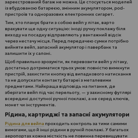
зареєстрований багаж не можна. Це стосується моделей
із вбудованою батареєю, змінним акумулятором, pod-
пристроїв та одноразових електронних сигарет.
Тим, хто планує брати з собою вейп у літак, варто
врахувати ще одну ситуацію: іноді ручну поклажу біля
виходу на посадку відправляють у вантажний відсік
через нестачу місця. Перед передачею сумки потрібно
вийняти вейп, запасний акумулятор і павербанк та
залишити їх у салоні.
Щоб правильно зрозуміти, як перевозити вейп у літаку,
достатньо дотриматися трьох умов: повністю вимкнути
пристрій, захистити кнопку від випадкового натискання
та не допускати контакту батареї з металевими
предметами. Найкраща відповідь на питання, де
зберігати вейп під час перельоту, — у захисному футлярі
всередині доступної ручної поклажі, а не серед ключів,
монет чи інструментів.
Рідина, картриджі та запасні акумулятори
Рідина для вейпа
проходить контроль за тими самими
вимогами, що й інші рідини в ручній поклажі. У багатьох
аеропортах кожна місткість не повинна перевищувати