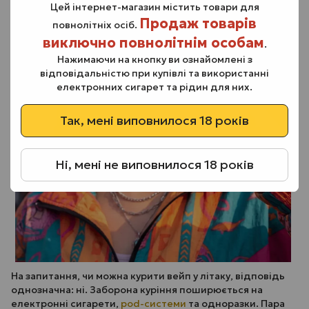
Цей інтернет-магазин містить товари для
Продаж товарів
повнолітніх осіб.
виключно повнолітнім особам
.
Нажимаючи на кнопку ви ознайомлені з
відповідальністю при купівлі та використанні
електронних сигарет та рідин для них.
Так, мені виповнилося 18 років
Ні, мені не виповнилося 18 років
На запитання, чи можна курити вейп у літаку, відповідь
однозначна: ні. Заборона куріння поширюється на
електронні сигарети,
pod-системи
та одноразки. Пара