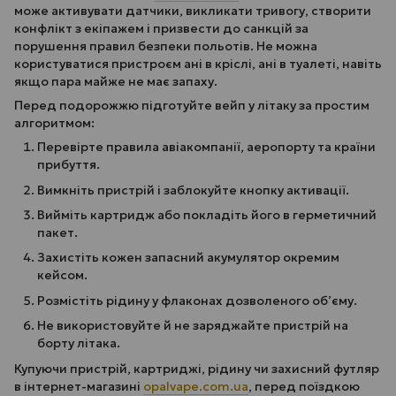
може активувати датчики, викликати тривогу, створити
конфлікт з екіпажем і призвести до санкцій за
порушення правил безпеки польотів. Не можна
користуватися пристроєм ані в кріслі, ані в туалеті, навіть
якщо пара майже не має запаху.
Перед подорожжю підготуйте вейп у літаку за простим
алгоритмом:
Перевірте правила авіакомпанії, аеропорту та країни
прибуття.
Вимкніть пристрій і заблокуйте кнопку активації.
Вийміть картридж або покладіть його в герметичний
пакет.
Захистіть кожен запасний акумулятор окремим
кейсом.
Розмістіть рідину у флаконах дозволеного об’єму.
Не використовуйте й не заряджайте пристрій на
борту літака.
Купуючи пристрій, картриджі, рідину чи захисний футляр
в інтернет-магазині
opalvape.com.ua
, перед поїздкою