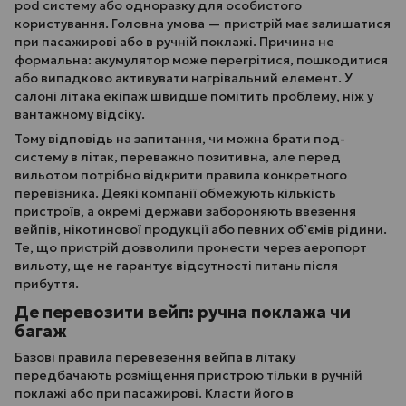
pod систему або одноразку для особистого
користування. Головна умова — пристрій має залишатися
при пасажирові або в ручній поклажі. Причина не
формальна: акумулятор може перегрітися, пошкодитися
або випадково активувати нагрівальний елемент. У
салоні літака екіпаж швидше помітить проблему, ніж у
вантажному відсіку.
Тому відповідь на запитання, чи можна брати под-
систему в літак, переважно позитивна, але перед
вильотом потрібно відкрити правила конкретного
перевізника. Деякі компанії обмежують кількість
пристроїв, а окремі держави забороняють ввезення
вейпів, нікотинової продукції або певних об’ємів рідини.
Те, що пристрій дозволили пронести через аеропорт
вильоту, ще не гарантує відсутності питань після
прибуття.
Де перевозити вейп: ручна поклажа чи
багаж
Базові правила перевезення вейпа в літаку
передбачають розміщення пристрою тільки в ручній
поклажі або при пасажирові. Класти його в