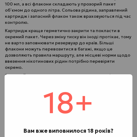
100 мл, а всі флакони складають у прозорий пакет
об’ємом до одного літра. Сольова рідина, заправлений
картридж і запасний флакон також враховуються під час
контролю.
Картридж краще герметично закрити та покласти в
окремий пакет. Через зміну тиску він іноді протікає, тому
не варто заповнювати резервуар до країв. Більші
флакони можуть перевозитися в багажі, якщо це
дозволяють правила маршруту, але місцеві норми щодо
ввезення нікотинових рідин потрібно перевіряти
окремо.
Запасний акумулятор перевозять лише в салоні.
Контакти слід заклеїти ізоляційною стрічкою або
18+
помістити батарею в індивідуальний пластиковий кейс.
Зарядний пристрій без батареї можна покласти в ручну
поклажу, проте заряджати електронну сигарету під час
рейсу заборонено.
Чому не можна парити та як підготувати
пристрій
Вам вже виповнилося 18 років?