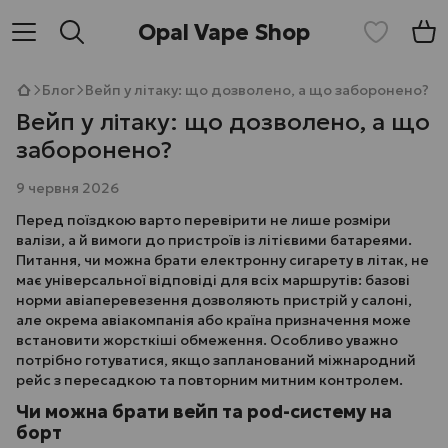
Opal Vape Shop
Блог
Вейп у літаку: що дозволено, а що заборонено?
Вейп у літаку: що дозволено, а що
заборонено?
9 червня 2026
Перед поїздкою варто перевірити не лише розміри
валізи, а й вимоги до пристроїв із літієвими батареями.
Питання, чи можна брати електронну сигарету в літак, не
має універсальної відповіді для всіх маршрутів: базові
норми авіаперевезення дозволяють пристрій у салоні,
але окрема авіакомпанія або країна призначення може
встановити жорсткіші обмеження. Особливо уважно
потрібно готуватися, якщо запланований міжнародний
рейс з пересадкою та повторним митним контролем.
Чи можна брати вейп та pod-систему на
борт