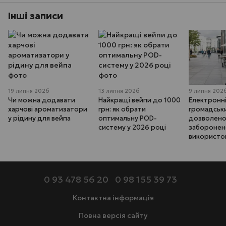
Інші записи
19 липня 2026
13 липня 2026
9 липня 202
Чи можна додавати
Найкращі вейпи до 1000
Електронні
харчові ароматизатори
грн: як обрати
громадськи
у рідину для вейпа
оптимальну POD-
дозволено,
систему у 2026 році
забороне
використо
0 93 478 56 20
0 98 155 39 73
Контактна інформація
Повна версія сайту